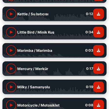
Kettle / Su Isıtıcısı
0:12
Little Bird / Minik Kuş
0:34
Marimba / Marimba
0:03
Mercury / Merkür
0:17
Milky / Samanyolu
0:19
Motorcycle / Motosiklet
0:08