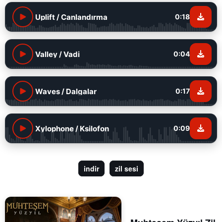
Uplift / Canlandırma
0:18
Valley / Vadi
0:04
Waves / Dalgalar
0:17
Xylophone / Ksilofon
0:09
indir
zil sesi