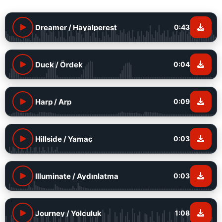
Dreamer / Hayalperest
0:43
Duck / Ördek
0:04
Harp / Arp
0:09
Hillside / Yamaç
0:03
Illuminate / Aydınlatma
0:03
Journey / Yolculuk
1:08