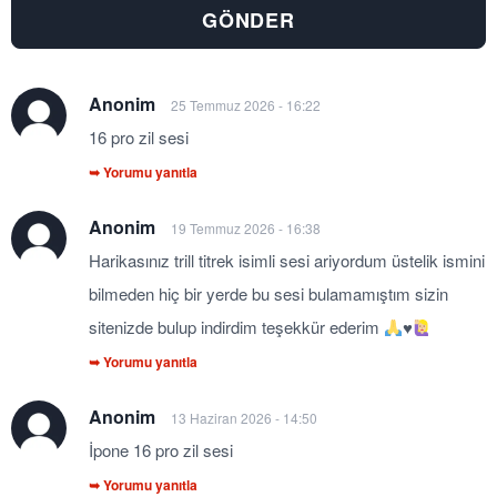
Anonim
25 Temmuz 2026 - 16:22
16 pro zil sesi
➥ Yorumu yanıtla
Anonim
19 Temmuz 2026 - 16:38
Harikasınız trill titrek isimli sesi ariyordum üstelik ismini
bilmeden hiç bir yerde bu sesi bulamamıştım sizin
sitenizde bulup indirdim teşekkür ederim
♥️
➥ Yorumu yanıtla
Anonim
13 Haziran 2026 - 14:50
İpone 16 pro zil sesi
➥ Yorumu yanıtla