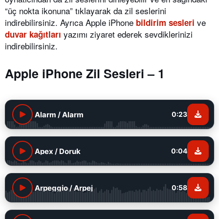
“üç nokta ikonuna” tıklayarak da zil seslerini
indirebilirsiniz. Ayrıca Apple iPhone
ve
bildirim sesleri
yazımı ziyaret ederek sevdiklerinizi
duvar kağıtları
indirebilirsiniz.
Apple iPhone Zil Sesleri – 1
Alarm / Alarm
0:23
Apex / Doruk
0:04
Arpeggio / Arpej
0:58