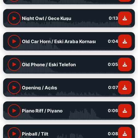
Night Owl / Gece Kuşu
0:13
Old Car Horn / Eski Araba Kornası
0:04
Old Phone / Eski Telefon
0:05
Opening / Açılış
0:07
Piano Riff / Piyano
0:06
Pinball / Tilt
0:08