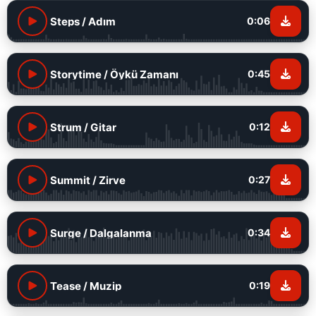
Steps / Adım
0:06
Storytime / Öykü Zamanı
0:45
Strum / Gitar
0:12
Summit / Zirve
0:27
Surge / Dalgalanma
0:34
Tease / Muzip
0:19