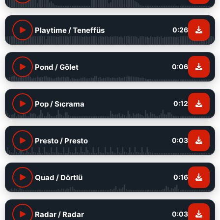
Playtime / Teneffüs
0:26
Pond / Gölet
0:06
Pop / Sıçrama
0:12
Presto / Presto
0:03
Quad / Dörtlü
0:16
Radar / Radar
0:03