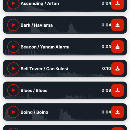
Ascending / Artan
0:04
Bark / Havlama
0:04
Beacon / Yangın Alarmı
0:03
Bell Tower / Çan Kulesi
0:10
Blues / Blues
0:08
Boing / Boing
0:04