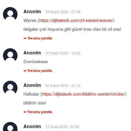
Anonim
19 Mayıs 2026 - 07:48
Waves (
https://dijitalesik.com/zil-sesleri/waves/
)
dalgalar çok hoşuma gitti güzel tınısı olan bir zil sesi
➥ Yorumu yanıtla
Anonim
10 Nisan 2026 - 13:22
Dombaleeee
➥ Yorumu yanıtla
Anonim
22 Şubat 2026 - 21:12
Halkalar (
https://dijitalesik.com/bildirim-sesleri/circles/
)
bildirim sesi
➥ Yorumu yanıtla
Anonim
12 Ocak 2026 - 22:58