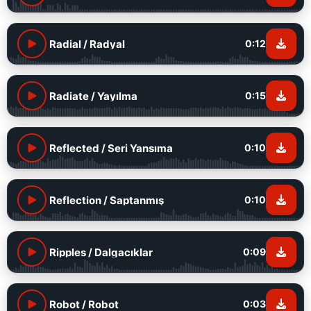
Radial / Radyal
0:12
Radiate / Yayılma
0:15
Reflected / Seri Yansıma
0:10
Reflection / Saptanmış
0:10
Ripples / Dalgacıklar
0:09
Robot / Robot
0:03