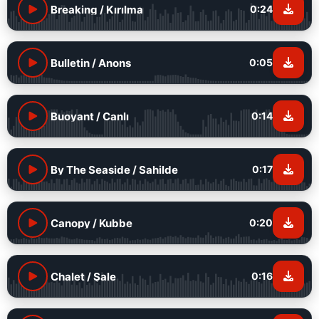
Breaking / Kırılma
0:24
Bulletin / Anons
0:05
Buoyant / Canlı
0:14
By The Seaside / Sahilde
0:17
Canopy / Kubbe
0:20
Chalet / Şale
0:16