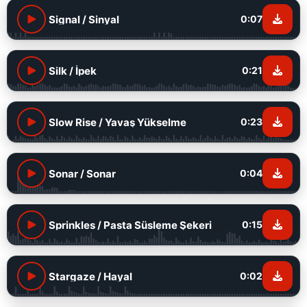
Signal / Sinyal
0:07
Silk / İpek
0:21
Slow Rise / Yavaş Yükselme
0:23
Sonar / Sonar
0:04
Sprinkles / Pasta Süsleme Şekeri
0:15
Stargaze / Hayal
0:02