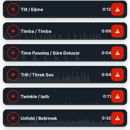
Tilt / Eğme
0:12
Timba / Timba
0:06
Time Passing / Süre Doluyor
0:04
Trill / Titrek Ses
0:04
Twinkle / Işıltı
0:11
Unfold / Belirmek
0:32