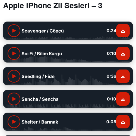
Apple iPhone Zil Sesleri – 3
Scavenger / Çöpçü
0:24
Sci Fi / Bilim Kurgu
0:10
Seedling / Fide
0:36
Sencha / Sencha
0:10
Shelter / Barınak
0:08