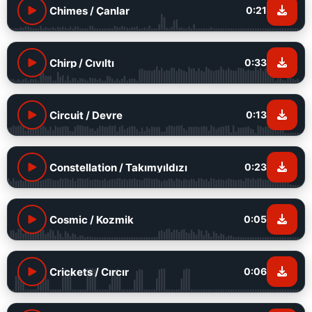
Chimes / Çanlar
0:21
Chirp / Cıvıltı
0:33
Circuit / Devre
0:13
Constellation / Takımyıldızı
0:23
Cosmic / Kozmik
0:05
Crickets / Cırcır
0:06