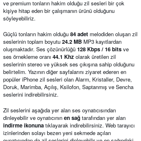
ve premium tonların hakim olduğu zil sesleri bir çok
kişiye hitap eden bir çalışmanın ürünü olduğunu
söyleyebiliriz.
Güçlü tonların hakim olduğu
melodiden oluşan zil
84 adet
seslerinin toplam boyutu
MP3 kayıtlardan
24.2 MB
oluşmaktadır. Ses çözünürlüğü
ve
128 Kbps / 16 bits
ses örnekleme oranı
olarak üretilen zil
44.1 Khz
seslerinin stereo ve yüksek ses çıkışına sahip olduğunu
belirtelim. Yazının diğer sayfalarını ziyaret ederen en
popüler iPhone zil sesleri olan Alarm, Kristaller, Devre,
Doruk, Marimba, Açılış, Ksilofon, Saptanmış ve Sencha
seslerini indirebilirsiniz.
Zil seslerini aşağıda yer alan ses oynatıcısından
dinleyebilir ve oynatıcının
tarafından yer alan
en sağ
tıklayarak indirebilirsiniz. Web tarayıcı
indirme ikonuna
izinlerinden solayı bezen yeni sekmede açılan
oynatıcından da zil seslerini dinleyebilir ve en sağındaki