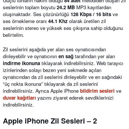
Güçlü tonların hakim olduğu
melodiden oluşan zil
84 adet
seslerinin toplam boyutu
MP3 kayıtlardan
24.2 MB
oluşmaktadır. Ses çözünürlüğü
ve
128 Kbps / 16 bits
ses örnekleme oranı
olarak üretilen zil
44.1 Khz
seslerinin stereo ve yüksek ses çıkışına sahip olduğunu
belirtelim.
Zil seslerini aşağıda yer alan ses oynatıcısından
dinleyebilir ve oynatıcının
tarafından yer alan
en sağ
tıklayarak indirebilirsiniz. Web tarayıcı
indirme ikonuna
izinlerinden solayı bezen yeni sekmede açılan
oynatıcından da zil seslerini dinleyebilir ve en sağındaki
“üç nokta ikonuna” tıklayarak da zil seslerini
indirebilirsiniz. Ayrıca Apple iPhone
ve
bildirim sesleri
yazımı ziyaret ederek sevdiklerinizi
duvar kağıtları
indirebilirsiniz.
Apple iPhone Zil Sesleri – 2