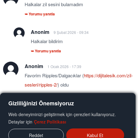
Halkalar zil sesini bulamadım
➥ Yorumu yanıtla
Anonim
9 Şubat 2026 - 09:34
Halkalar bildirim
➥ Yorumu yanıtla
Anonim
1 Ocak 2026 - 17:39
Favorim Ripples/Dalgacıklar (
https://dijitalesik.com/zil-
sesleri/ripples-2/
) oldu
➥ Yorumu yanıtla
Gizliliğinizi Önemsiyoruz
Web deneyiminizi geliştirmek için çerezleri kullanıyoruz.
Detaylar için
Çerez Politikası
Diğer Yorumlar (1 sayfa)
Reddet
Kabul Et