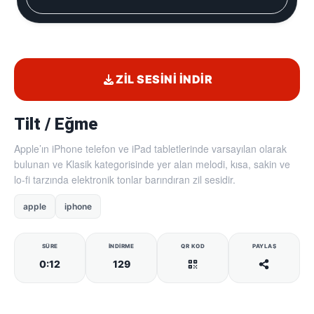
ZIL SESINI İNDIR
Tilt / Eğme
Apple’ın iPhone telefon ve iPad tabletlerinde varsayılan olarak
bulunan ve Klasik kategorisinde yer alan melodi, kısa, sakin ve
lo-fi tarzında elektronik tonlar barındıran zil sesidir.
apple
iphone
SÜRE
İNDIRME
QR KOD
PAYLAŞ
0:12
129