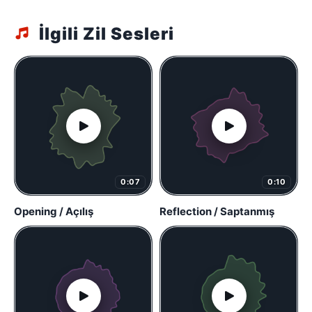
İlgili Zil Sesleri
0:07
0:10
Opening / Açılış
Reflection / Saptanmış