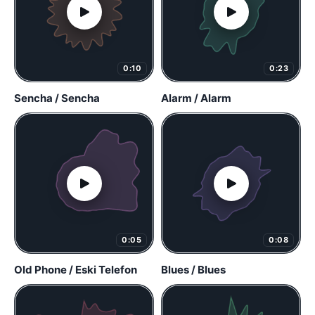
0:10
0:23
Sencha / Sencha
Alarm / Alarm
0:05
0:08
Old Phone / Eski Telefon
Blues / Blues