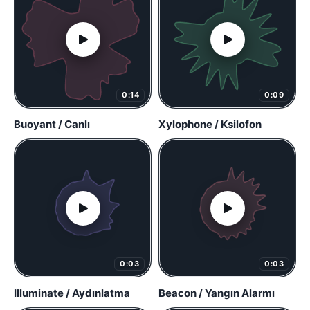
0:14
0:09
Buoyant / Canlı
Xylophone / Ksilofon
0:03
0:03
Illuminate / Aydınlatma
Beacon / Yangın Alarmı