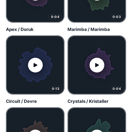
0:04
0:03
Apex / Doruk
Marimba / Marimba
0:13
0:04
Circuit / Devre
Crystals / Kristaller