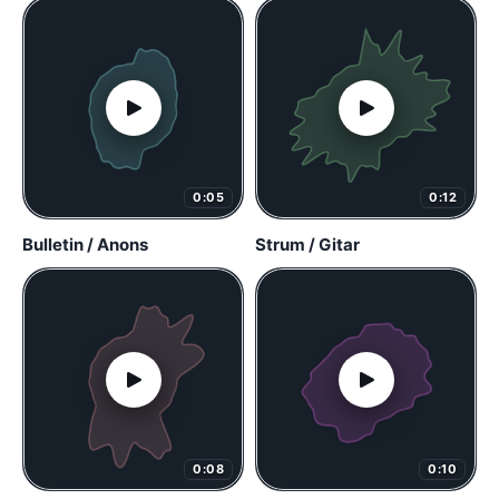
0:05
0:12
Bulletin / Anons
Strum / Gitar
0:08
0:10