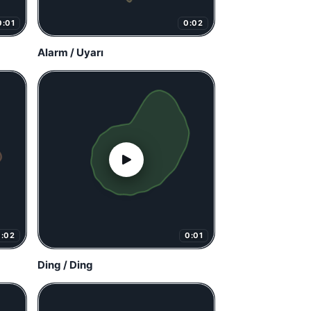
0:01
0:02
Alarm / Uyarı
0:02
0:01
Ding / Ding