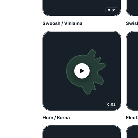
0:01
Swoosh / Vinlama
Swish
0:02
Horn / Korna
Elect