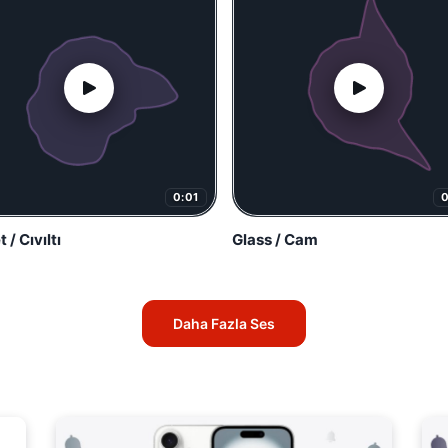
0:01
 / Cıvıltı
Glass / Cam
Daha Fazla Ses