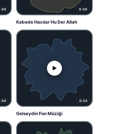
0:30
0:30
Kabede Hacılar Hu Der Allah
0:30
0:25
Gelseydin Fon Müziği