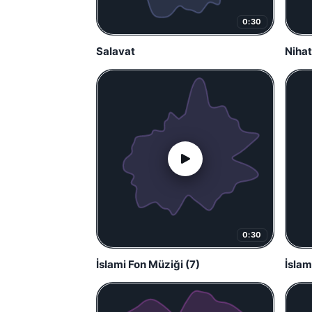
0:30
Salavat
Nihat
0:30
İslami Fon Müziği (7)
İslam