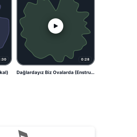
0:30
0:28
kal)
Dağlardayız Biz Ovalarda (Enstrumantal)