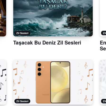
Zil Sesleri
Zi
Taşacak Bu Deniz Zil Sesleri
En
Se
Zil Sesleri
Zi