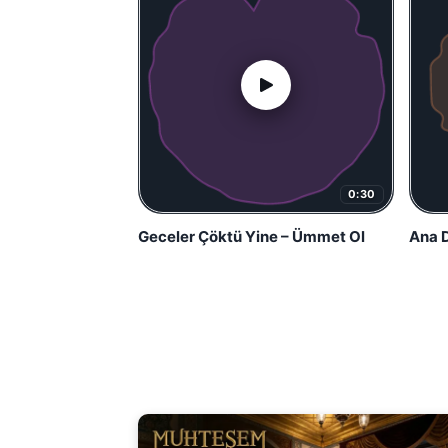
0:30
Geceler Çöktü Yine – Ümmet Ol
Ana D