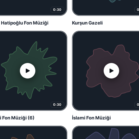
0:30
 Hatipoğlu Fon Müziği
Kurşun Gazeli
0:30
i Fon Müziği (6)
İslami Fon Müziği