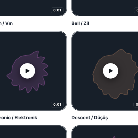
0:01
 / Vın
Bell / Zil
0:01
ronic / Elektronik
Descent / Düşüş