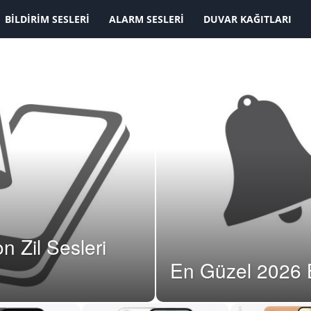
KAYDOLMAK İSTİYORUM
BILDIRIM SESLERI
ALARM SESLERI
DUVAR KAĞITLARI
n Zil Sesleri
En Güzel 2026 Bi