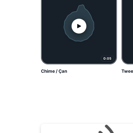
0:05
Chime / Çan
Tweet