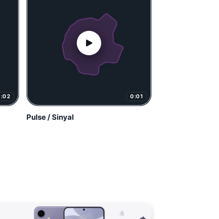
0:02
0:01
Pulse / Sinyal