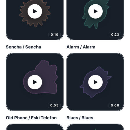
0:10
0:23
Sencha / Sencha
Alarm / Alarm
0:05
0:08
Old Phone / Eski Telefon
Blues / Blues