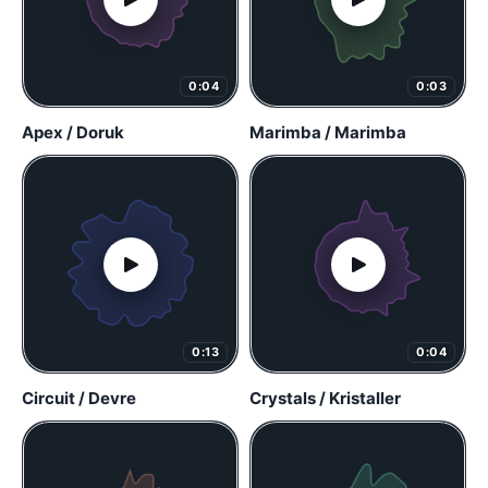
0:04
0:03
Apex / Doruk
Marimba / Marimba
0:13
0:04
Circuit / Devre
Crystals / Kristaller