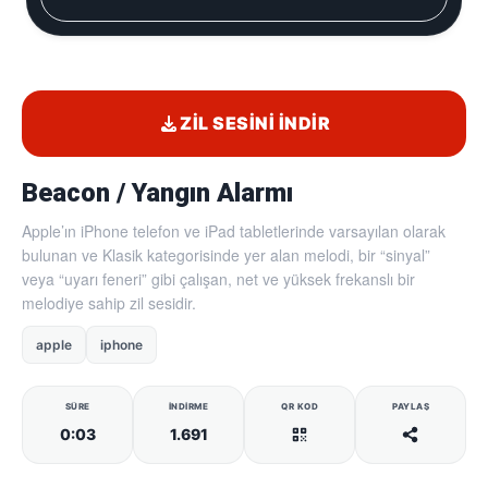
ZIL SESINI İNDIR
Beacon / Yangın Alarmı
Apple’ın iPhone telefon ve iPad tabletlerinde varsayılan olarak
bulunan ve Klasik kategorisinde yer alan melodi, bir “sinyal”
veya “uyarı feneri” gibi çalışan, net ve yüksek frekanslı bir
melodiye sahip zil sesidir.
apple
iphone
SÜRE
İNDIRME
QR KOD
PAYLAŞ
0:03
1.691