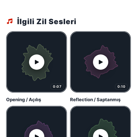
İlgili Zil Sesleri
0:07
0:10
Opening / Açılış
Reflection / Saptanmış