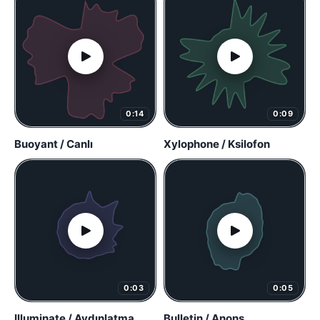
0:14
0:09
Buoyant / Canlı
Xylophone / Ksilofon
0:03
0:05
Illuminate / Aydınlatma
Bulletin / Anons