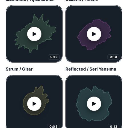
0:12
0:10
Strum / Gitar
Reflected / Seri Yansıma
0:03
0:13