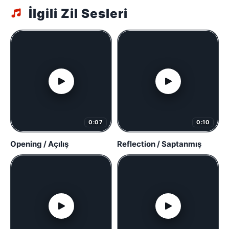
İlgili Zil Sesleri
0:07
0:10
Opening / Açılış
Reflection / Saptanmış