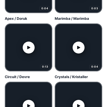
0:04
0:03
Apex / Doruk
Marimba / Marimba
0:13
0:04
Circuit / Devre
Crystals / Kristaller