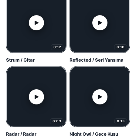
0:12
0:10
Strum / Gitar
Reflected / Seri Yansıma
0:03
0:13
Radar / Radar
Night Owl / Gece Kuşu