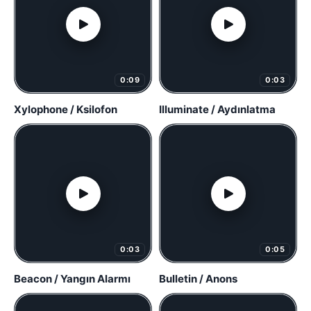
0:09
0:03
Xylophone / Ksilofon
Illuminate / Aydınlatma
0:03
0:05
Beacon / Yangın Alarmı
Bulletin / Anons