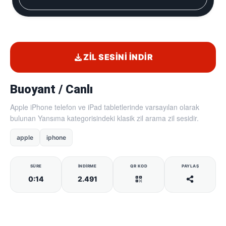
ZIL SESINI İNDIR
Buoyant / Canlı
Apple iPhone telefon ve iPad tabletlerinde varsayılan olarak
bulunan Yansıma kategorisindeki klasik zil arama zil sesidir.
apple
iphone
SÜRE
İNDIRME
QR KOD
PAYLAŞ
0:14
2.491