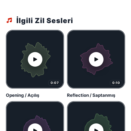
İlgili Zil Sesleri
0:07
0:10
Opening / Açılış
Reflection / Saptanmış