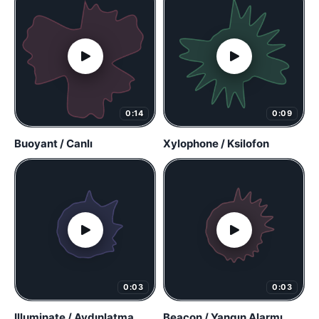
0:14
0:09
Buoyant / Canlı
Xylophone / Ksilofon
0:03
0:03
Illuminate / Aydınlatma
Beacon / Yangın Alarmı