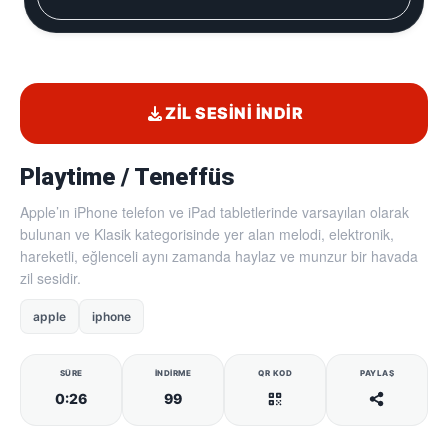
ZIL SESINI İNDIR
Playtime / Teneffüs
Apple’ın iPhone telefon ve iPad tabletlerinde varsayılan olarak
bulunan ve Klasik kategorisinde yer alan melodi, elektronik,
hareketli, eğlenceli aynı zamanda haylaz ve munzur bir havada
zil sesidir.
apple
iphone
SÜRE
İNDIRME
QR KOD
PAYLAŞ
0:26
99