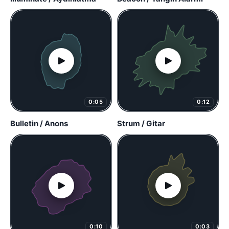
0:05
0:12
Bulletin / Anons
Strum / Gitar
0:10
0:03