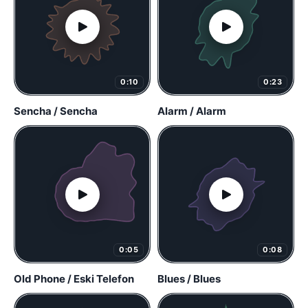
0:10
0:23
Sencha / Sencha
Alarm / Alarm
0:05
0:08
Old Phone / Eski Telefon
Blues / Blues