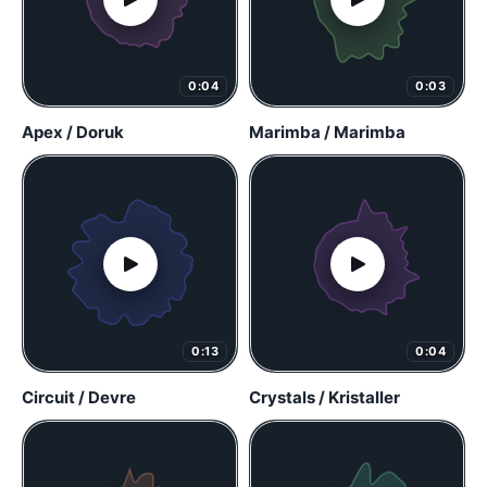
0:04
0:03
Apex / Doruk
Marimba / Marimba
0:13
0:04
Circuit / Devre
Crystals / Kristaller