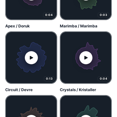
0:04
0:03
Apex / Doruk
Marimba / Marimba
0:13
0:04
Circuit / Devre
Crystals / Kristaller