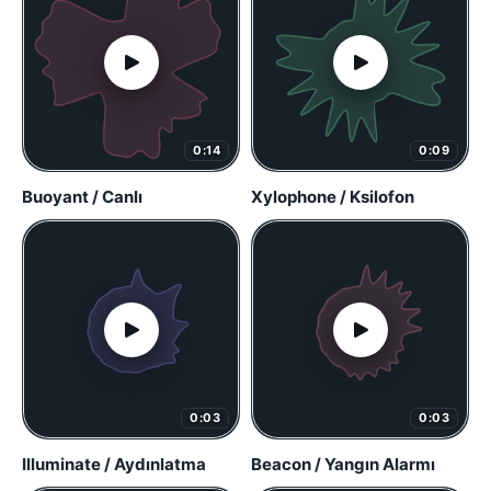
0:14
0:09
Buoyant / Canlı
Xylophone / Ksilofon
0:03
0:03
Illuminate / Aydınlatma
Beacon / Yangın Alarmı