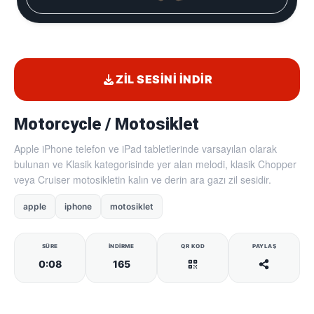
ZIL SESINI İNDIR
Motorcycle / Motosiklet
Apple iPhone telefon ve iPad tabletlerinde varsayılan olarak
bulunan ve Klasik kategorisinde yer alan melodi, klasik Chopper
veya Cruiser motosikletin kalın ve derin ara gazı zil sesidir.
apple
iphone
motosiklet
SÜRE
İNDIRME
QR KOD
PAYLAŞ
0:08
165