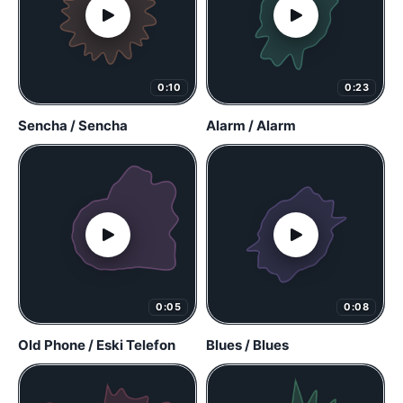
0:10
0:23
Sencha / Sencha
Alarm / Alarm
0:05
0:08
Old Phone / Eski Telefon
Blues / Blues