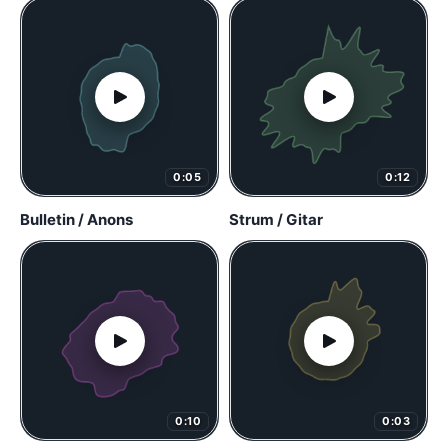
0:05
0:12
Bulletin / Anons
Strum / Gitar
0:10
0:03