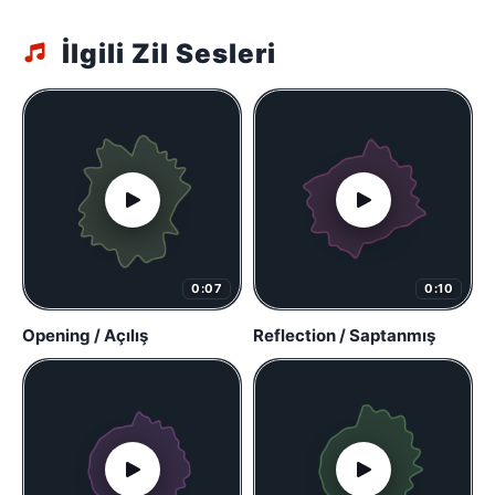
İlgili Zil Sesleri
0:07
0:10
Opening / Açılış
Reflection / Saptanmış