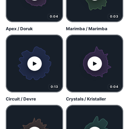
0:04
0:03
Apex / Doruk
Marimba / Marimba
0:13
0:04
Circuit / Devre
Crystals / Kristaller