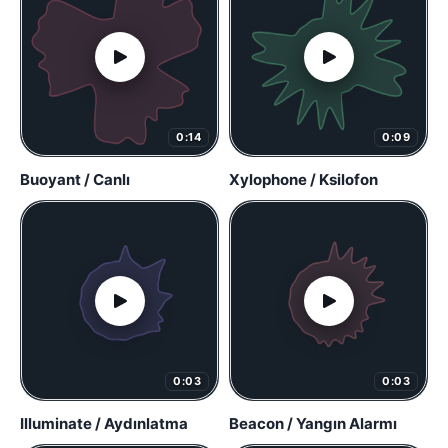
0:14
0:09
Buoyant / Canlı
Xylophone / Ksilofon
0:03
0:03
Illuminate / Aydınlatma
Beacon / Yangın Alarmı