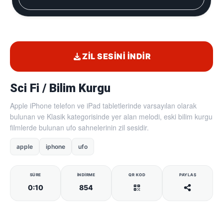
ZIL SESINI İNDIR
Sci Fi / Bilim Kurgu
Apple iPhone telefon ve iPad tabletlerinde varsayılan olarak
bulunan ve Klasik kategorisinde yer alan melodi, eski bilim kurgu
filmlerde bulunan ufo sahnelerinin zil sesidir.
apple
iphone
ufo
SÜRE
İNDIRME
QR KOD
PAYLAŞ
0:10
854