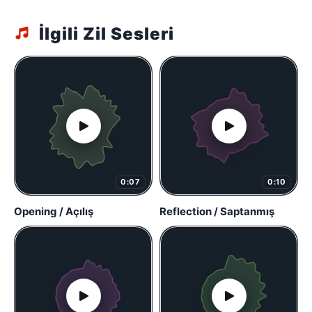
İlgili Zil Sesleri
0:07
0:10
Opening / Açılış
Reflection / Saptanmış