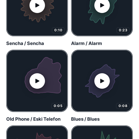
0:10
0:23
Sencha / Sencha
Alarm / Alarm
0:05
0:08
Old Phone / Eski Telefon
Blues / Blues