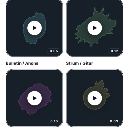
0:05
0:12
Bulletin / Anons
Strum / Gitar
0:10
0:03