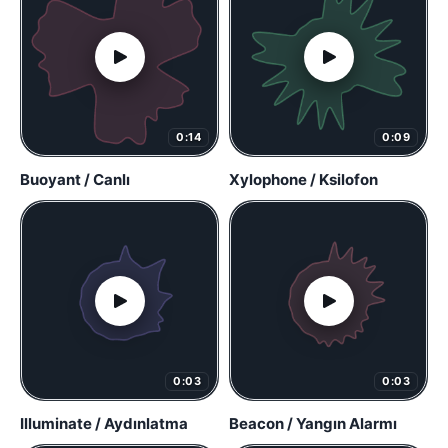
0:14
0:09
Buoyant / Canlı
Xylophone / Ksilofon
0:03
0:03
Illuminate / Aydınlatma
Beacon / Yangın Alarmı