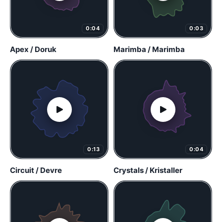
0:04
0:03
Apex / Doruk
Marimba / Marimba
0:13
0:04
Circuit / Devre
Crystals / Kristaller