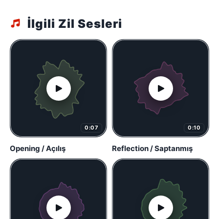
İlgili Zil Sesleri
0:07
0:10
Opening / Açılış
Reflection / Saptanmış