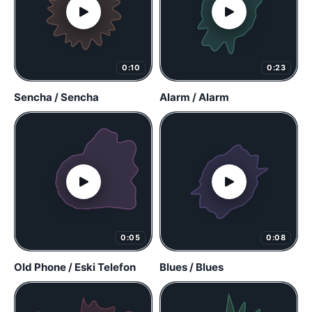
0:10
0:23
Sencha / Sencha
Alarm / Alarm
0:05
0:08
Old Phone / Eski Telefon
Blues / Blues