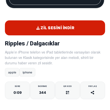
ZIL SESINI İNDIR
Ripples / Dalgacıklar
Apple’ın iPhone telefon ve iPad tabletlerinde varsayılan olarak
bulunan ve Klasik kategorisinde yer alan melodi, sihirli bir
durumu haber veren zil sesidir.
apple
iphone
SÜRE
İNDIRME
QR KOD
PAYLAŞ
0:09
344