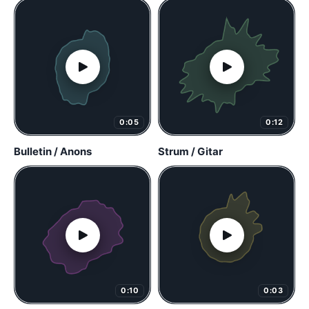
0:05
0:12
Bulletin / Anons
Strum / Gitar
0:10
0:03