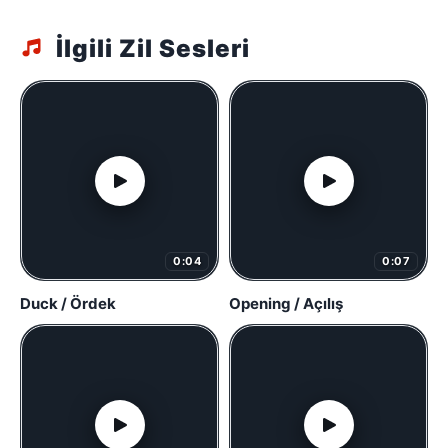
İlgili Zil Sesleri
0:04
0:07
Duck / Ördek
Opening / Açılış