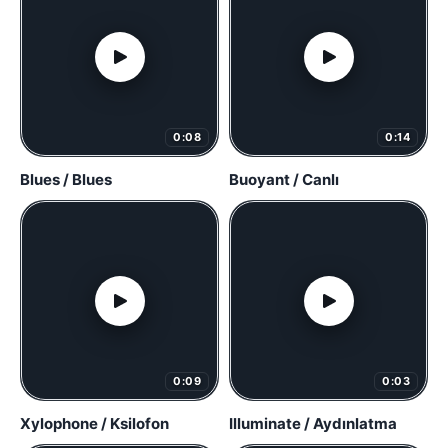
0:08
0:14
Blues / Blues
Buoyant / Canlı
0:09
0:03
Xylophone / Ksilofon
Illuminate / Aydınlatma