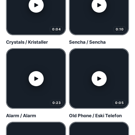
0:04
0:10
Crystals / Kristaller
Sencha / Sencha
0:23
0:05
Alarm / Alarm
Old Phone / Eski Telefon