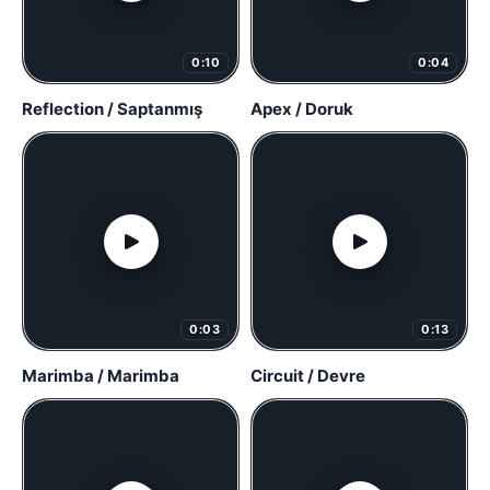
0:10
0:04
Reflection / Saptanmış
Apex / Doruk
0:03
0:13
Marimba / Marimba
Circuit / Devre