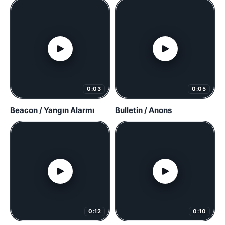
0:03
0:05
Beacon / Yangın Alarmı
Bulletin / Anons
0:12
0:10