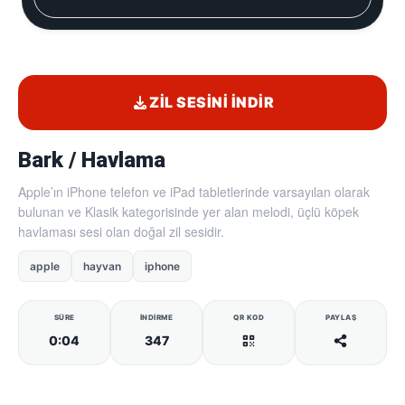
ZIL SESINI İNDIR
Bark / Havlama
Apple’ın iPhone telefon ve iPad tabletlerinde varsayılan olarak
bulunan ve Klasik kategorisinde yer alan melodi, üçlü köpek
havlaması sesi olan doğal zil sesidir.
apple
hayvan
iphone
SÜRE
İNDIRME
QR KOD
PAYLAŞ
0:04
347