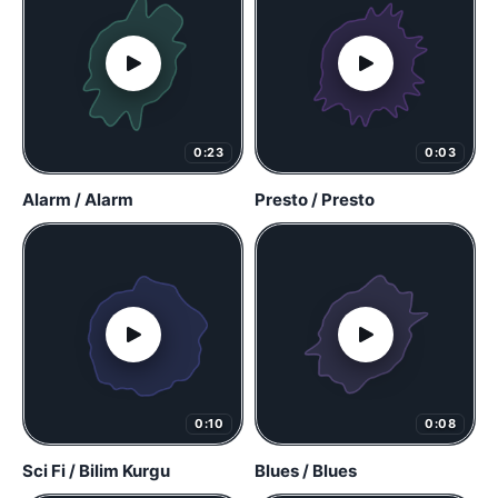
0:23
0:03
Alarm / Alarm
Presto / Presto
0:10
0:08
Sci Fi / Bilim Kurgu
Blues / Blues