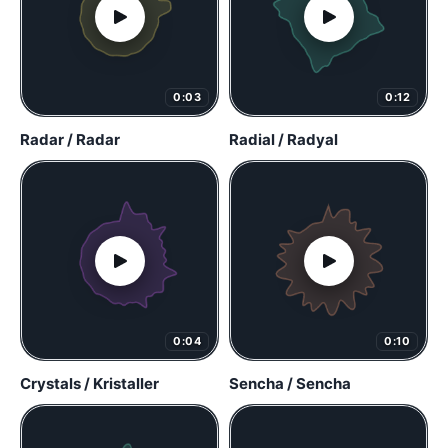
0:03
0:12
Radar / Radar
Radial / Radyal
0:04
0:10
Crystals / Kristaller
Sencha / Sencha