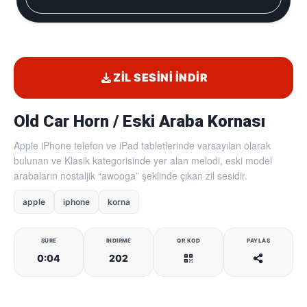
ZIL SESINI İNDIR
Old Car Horn / Eski Araba Kornası
Apple iPhone telefon ve iPad tabletlerinde varsayılan olarak
bulunan ve Klasik kategorisinde yer alan melodi, eski model
arabaların nostaljik “awooga” şeklinde çıkan zil sesidir.
apple
iphone
korna
SÜRE
İNDIRME
QR KOD
PAYLAŞ
0:04
202