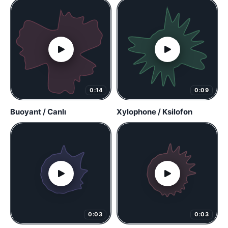
0:14
0:09
Buoyant / Canlı
Xylophone / Ksilofon
0:03
0:03