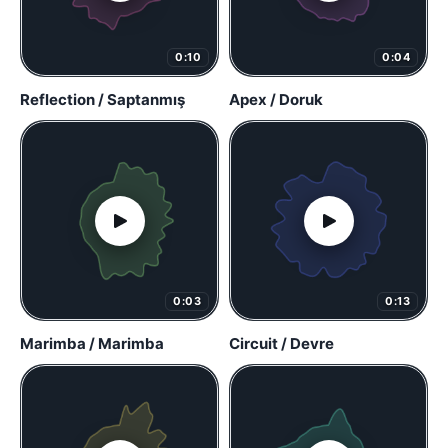
0:10
0:04
Reflection / Saptanmış
Apex / Doruk
0:03
0:13
Marimba / Marimba
Circuit / Devre