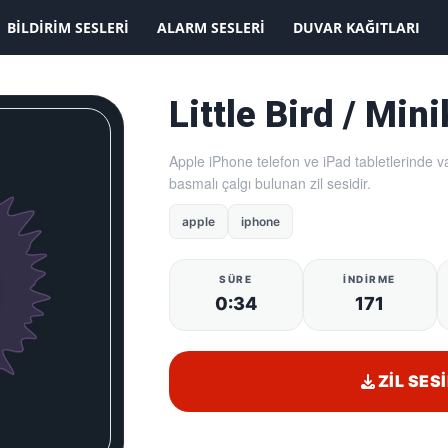
KAYDOLMAK İSTİYORUM
BILDIRIM SESLERI
ALARM SESLERI
DUVAR KAĞITLARI
Little Bird / Min
Apple iPhone telefon ve iPad tabletlerinde va
basmalı çalgı bulunan zil sesidir.
apple
iphone
SÜRE
İNDIRME
0:34
171
ZIL SESI