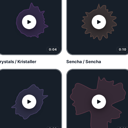
0:04
0:10
rystals / Kristaller
Sencha / Sencha