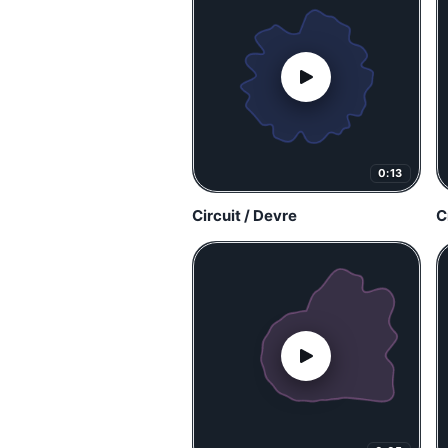
0:13
Circuit / Devre
C