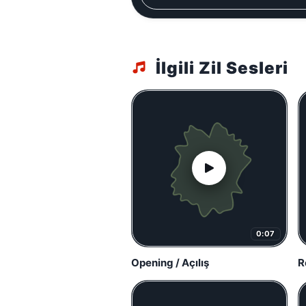
İlgili Zil Sesleri
0:07
Opening / Açılış
R