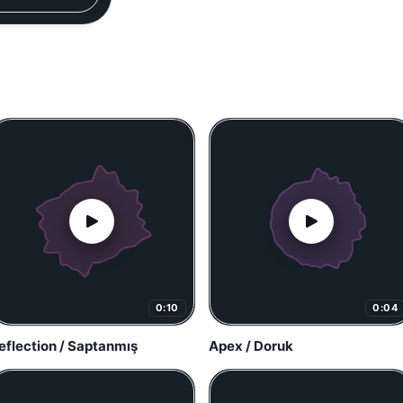
0:10
0:04
eflection / Saptanmış
Apex / Doruk