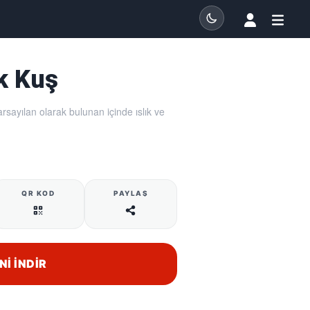
ik Kuş
rsayılan olarak bulunan içinde ıslık ve
QR KOD
PAYLAŞ
NI İNDIR