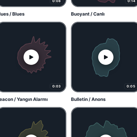
0:08
0:14
lues / Blues
Buoyant / Canlı
0:03
0:05
eacon / Yangın Alarmı
Bulletin / Anons