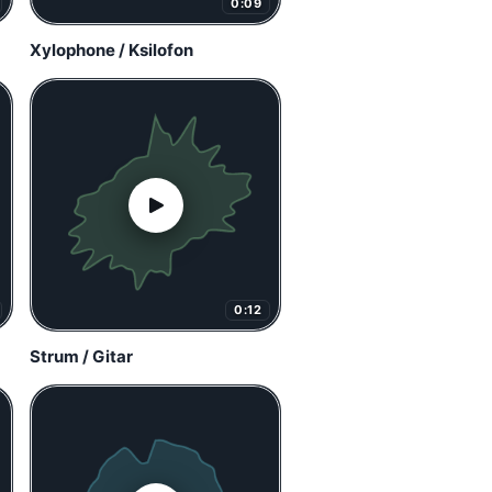
0:09
Xylophone / Ksilofon
0:12
Strum / Gitar