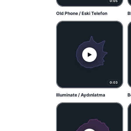
0:05
Old Phone / Eski Telefon
B
0:03
Illuminate / Aydınlatma
B