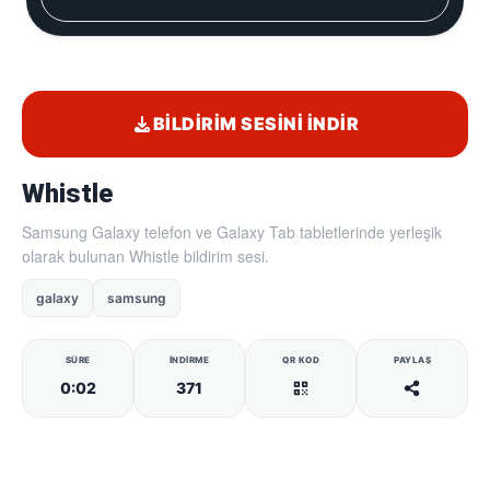
BILDIRIM SESINI İNDIR
Whistle
Samsung Galaxy telefon ve Galaxy Tab tabletlerinde yerleşik
olarak bulunan Whistle bildirim sesi.
galaxy
samsung
SÜRE
İNDIRME
QR KOD
PAYLAŞ
0:02
371