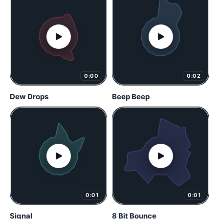
0:00
0:02
Dew Drops
Beep Beep
0:01
0:01
Signal
8 Bit Bounce