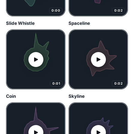
0:00
0:02
Slide Whistle
Spaceline
0:01
0:02
Coin
Skyline