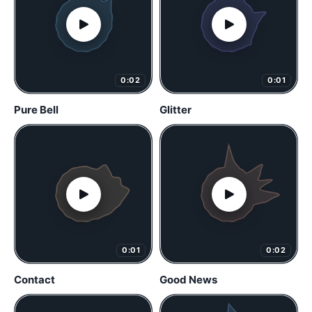
0:02
0:01
Pure Bell
Glitter
0:01
0:02
Contact
Good News