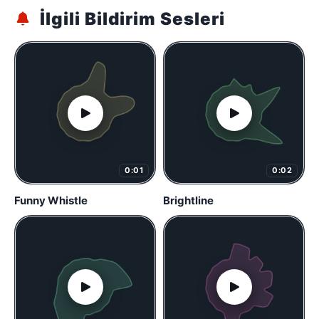
İlgili Bildirim Sesleri
0:01
0:02
Funny Whistle
Brightline