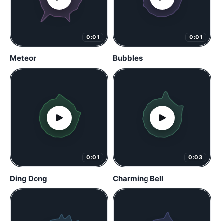
0:01
0:01
Meteor
Bubbles
0:01
0:03
Ding Dong
Charming Bell