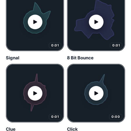
0:01
0:01
Signal
8 Bit Bounce
0:01
0:00
Clue
Click