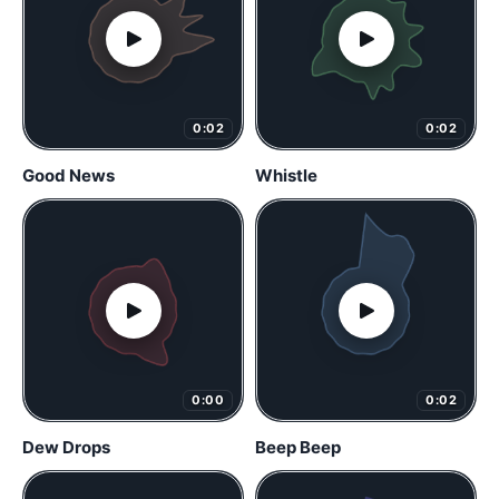
0:02
0:02
Good News
Whistle
0:00
0:02
Dew Drops
Beep Beep