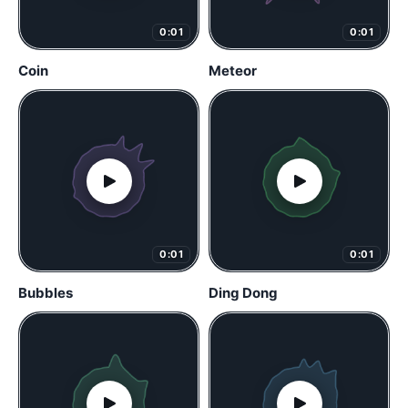
0:01
0:01
Coin
Meteor
0:01
0:01
Bubbles
Ding Dong