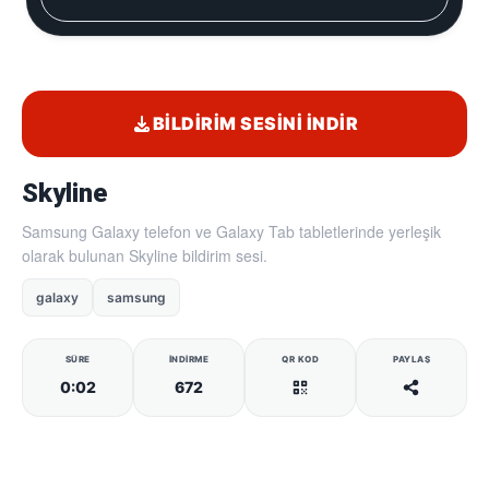
BILDIRIM SESINI İNDIR
Skyline
Samsung Galaxy telefon ve Galaxy Tab tabletlerinde yerleşik
olarak bulunan Skyline bildirim sesi.
galaxy
samsung
SÜRE
İNDIRME
QR KOD
PAYLAŞ
0:02
672