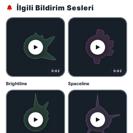
İlgili Bildirim Sesleri
0:02
0:02
Brightline
Spaceline