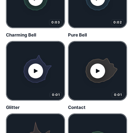
0:03
0:02
Charming Bell
Pure Bell
0:01
0:01
Glitter
Contact