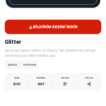
BILDIRIM SESINI İNDIR
Glitter
Samsung Galaxy telefon ve Galaxy Tab tabletlerinde yerleşik
olarak bulunan Glitter bildirim sesi.
galaxy
samsung
SÜRE
İNDIRME
QR KOD
PAYLAŞ
0:01
407