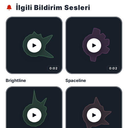
İlgili Bildirim Sesleri
0:02
0:02
Brightline
Spaceline