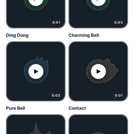
0:01
0:03
Ding Dong
Charming Bell
0:02
0:01
Pure Bell
Contact