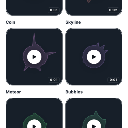
0:01
0:02
Coin
Skyline
0:01
0:01
Meteor
Bubbles