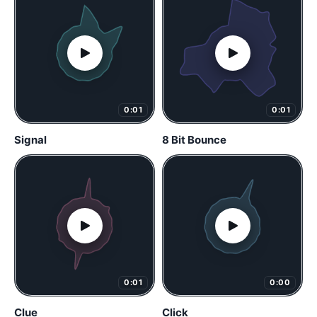
0:01
0:01
Signal
8 Bit Bounce
0:01
0:00
Clue
Click