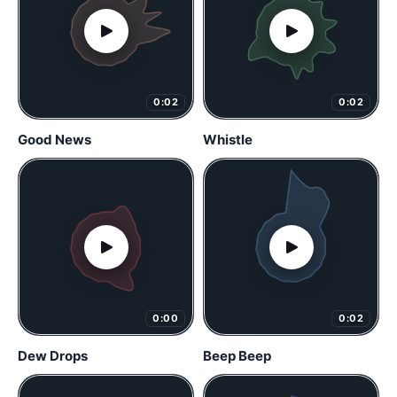
0:02
0:02
Good News
Whistle
0:00
0:02
Dew Drops
Beep Beep