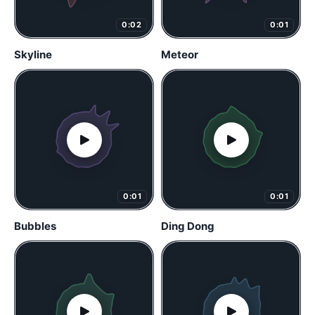
0:02
0:01
Skyline
Meteor
0:01
0:01
Bubbles
Ding Dong