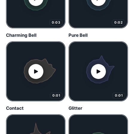
0:03
0:02
Charming Bell
Pure Bell
0:01
0:01
Contact
Glitter