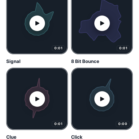
0:01
0:01
Signal
8 Bit Bounce
0:01
0:00
Clue
Click