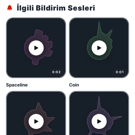
İlgili Bildirim Sesleri
0:02
0:01
Spaceline
Coin