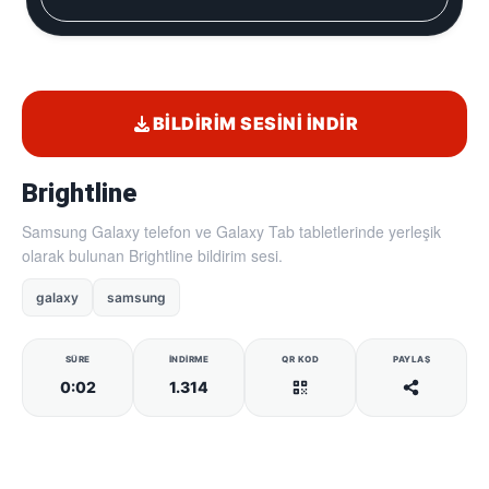
BILDIRIM SESINI İNDIR
Brightline
Samsung Galaxy telefon ve Galaxy Tab tabletlerinde yerleşik
olarak bulunan Brightline bildirim sesi.
galaxy
samsung
SÜRE
İNDIRME
QR KOD
PAYLAŞ
0:02
1.314