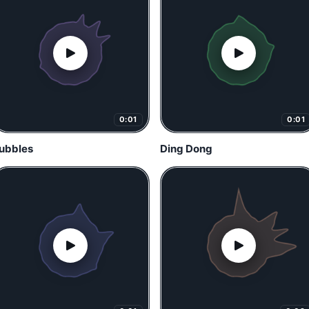
0:01
0:01
ubbles
Ding Dong