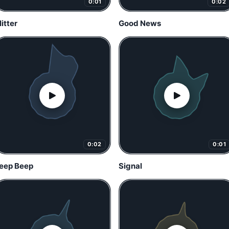
0:01
0:02
litter
Good News
0:02
0:01
eep Beep
Signal