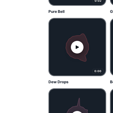
0:02
Pure Bell
G
0:00
Dew Drops
B