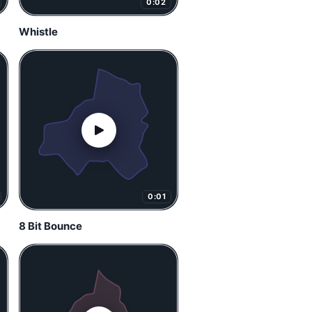
0:02
Whistle
0:01
8 Bit Bounce