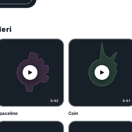
leri
0:02
0:01
paceline
Coin