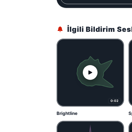
İlgili Bildirim Ses
0:02
Brightline
S