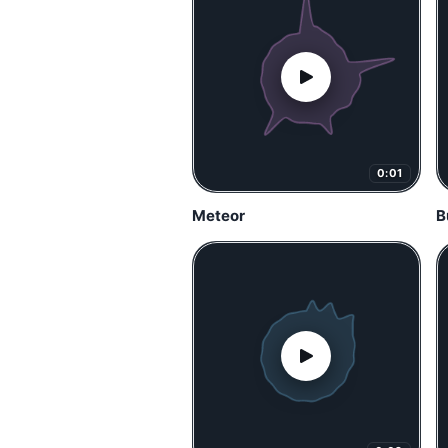
0:01
Meteor
B