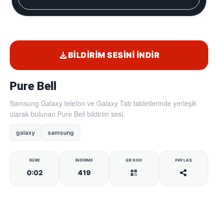
BILDIRIM SESINI İNDIR
Pure Bell
Samsung Galaxy telefon ve Galaxy Tab tabletlerinde yerleşik
olarak bulunan Pure Bell bildirim sesi.
galaxy
samsung
SÜRE
İNDIRME
QR KOD
PAYLAŞ
0:02
419