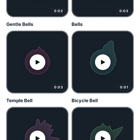
0:02
0:03
Gentle Bells
Bells
0:03
0:01
Temple Bell
Bicycle Bell