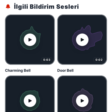
İlgili Bildirim Sesleri
0:03
0:02
Charming Bell
Door Bell