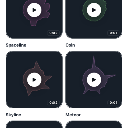
0:02
0:01
Spaceline
Coin
0:02
0:01
Skyline
Meteor