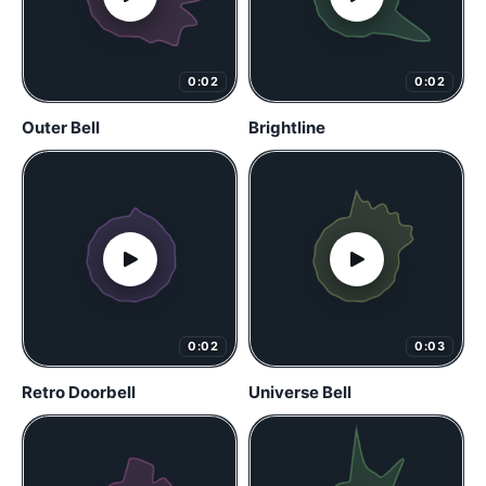
0:02
0:02
Outer Bell
Brightline
0:02
0:03
Retro Doorbell
Universe Bell