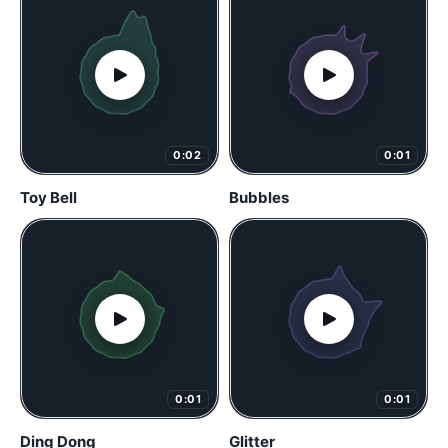
0:02
0:01
Toy Bell
Bubbles
0:01
0:01
Ding Dong
Glitter