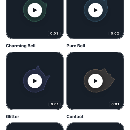
0:03
0:02
Charming Bell
Pure Bell
0:01
0:01
Glitter
Contact