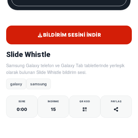
BILDIRIM SESINI İNDIR
Slide Whistle
Samsung Galaxy telefon ve Galaxy Tab tabletlerinde yerleşik
olarak bulunan Slide Whistle bildirim sesi.
galaxy
samsung
SÜRE
İNDIRME
QR KOD
PAYLAŞ
0:00
15