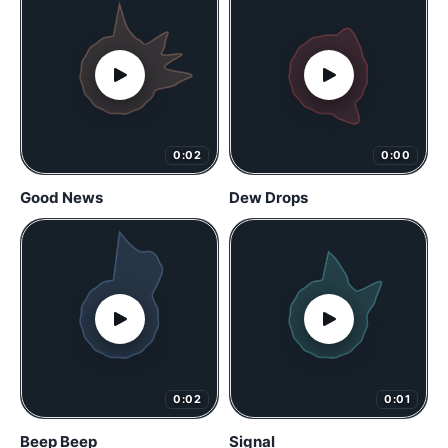
0:02
0:00
Good News
Dew Drops
0:02
0:01
Beep Beep
Signal