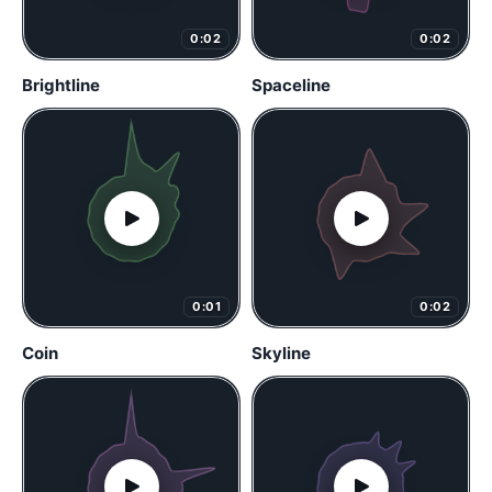
0:02
0:02
Brightline
Spaceline
0:01
0:02
Coin
Skyline