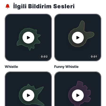
İlgili Bildirim Sesleri
0:02
0:01
Whistle
Funny Whistle