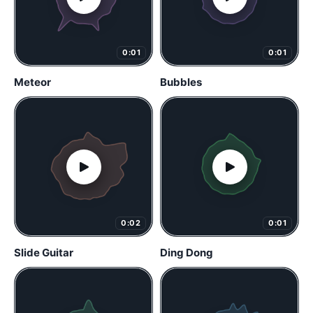
0:01
0:01
Meteor
Bubbles
0:02
0:01
Slide Guitar
Ding Dong