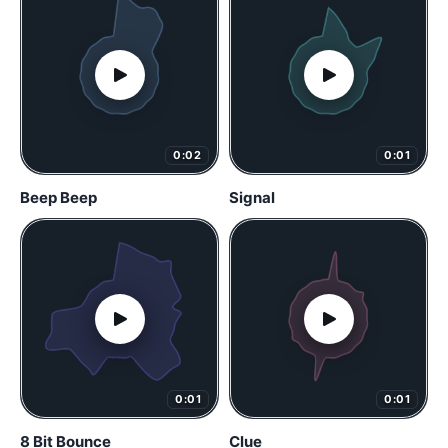
0:02
0:01
Beep Beep
Signal
0:01
0:01
8 Bit Bounce
Clue