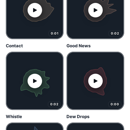
0:01
0:02
Contact
Good News
0:02
0:00
Whistle
Dew Drops