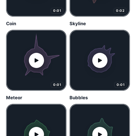
0:01
0:02
Coin
Skyline
0:01
0:01
Meteor
Bubbles