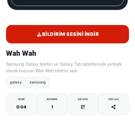
BILDIRIM SESINI İNDIR
Wah Wah
Samsung Galaxy telefon ve Galaxy Tab tabletlerinde yerleşik
olarak bulunan Wah Wah bildirim sesi.
galaxy
samsung
SÜRE
İNDIRME
QR KOD
PAYLAŞ
0:04
1