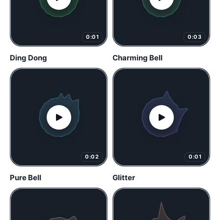
0:01
0:03
Ding Dong
Charming Bell
0:02
0:01
Pure Bell
Glitter