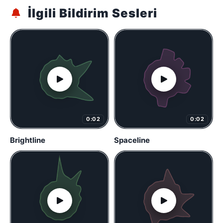
İlgili Bildirim Sesleri
0:02
0:02
Brightline
Spaceline