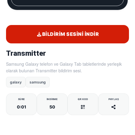
BILDIRIM SESINI İNDIR
Transmitter
Samsung Galaxy telefon ve Galaxy Tab tabletlerinde yerleşik
olarak bulunan Transmitter bildirim sesi.
galaxy
samsung
SÜRE
İNDIRME
QR KOD
PAYLAŞ
0:01
50