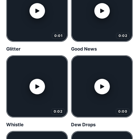
0:01
0:02
Glitter
Good News
0:02
0:00
Whistle
Dew Drops