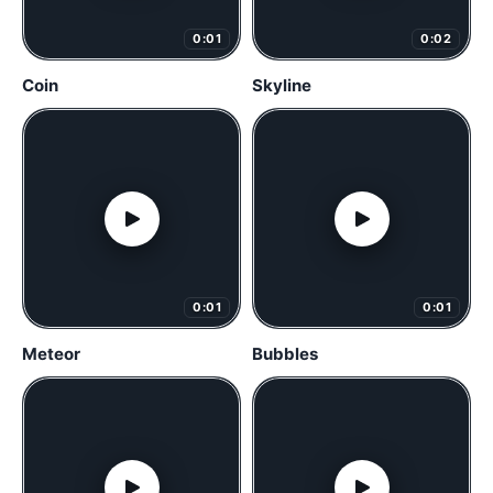
0:01
0:02
Coin
Skyline
0:01
0:01
Meteor
Bubbles