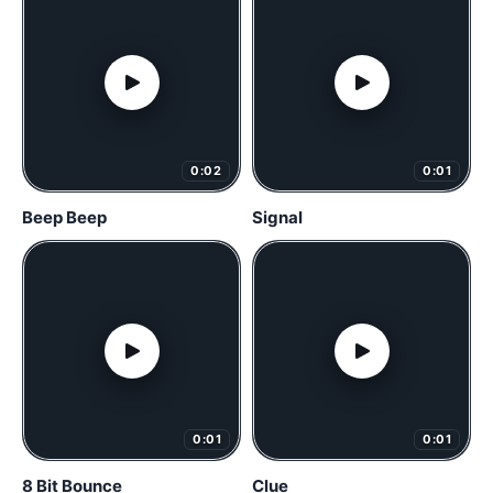
0:02
0:01
Beep Beep
Signal
0:01
0:01
8 Bit Bounce
Clue