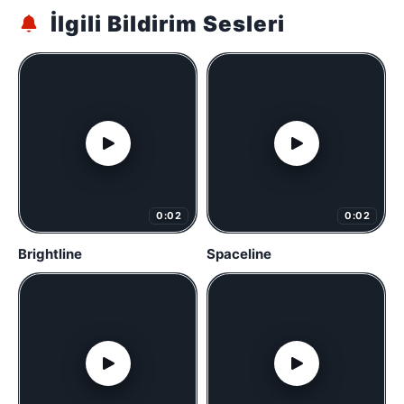
İlgili Bildirim Sesleri
0:02
0:02
Brightline
Spaceline