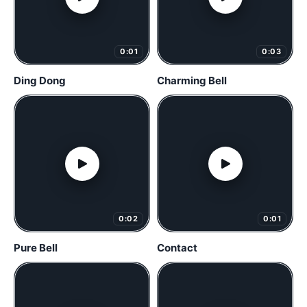
0:01
0:03
Ding Dong
Charming Bell
0:02
0:01
Pure Bell
Contact