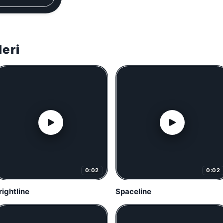
leri
0:02
0:02
rightline
Spaceline