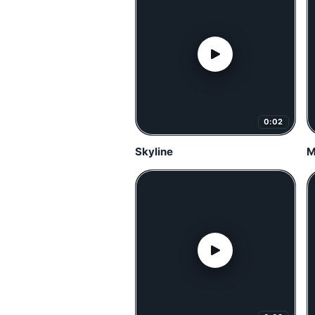
0:02
Skyline
M