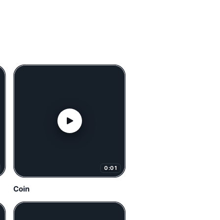
0:01
Coin