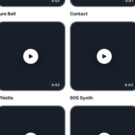
0:02
0:01
ure Bell
Contact
0:02
0:02
histle
90S Synth