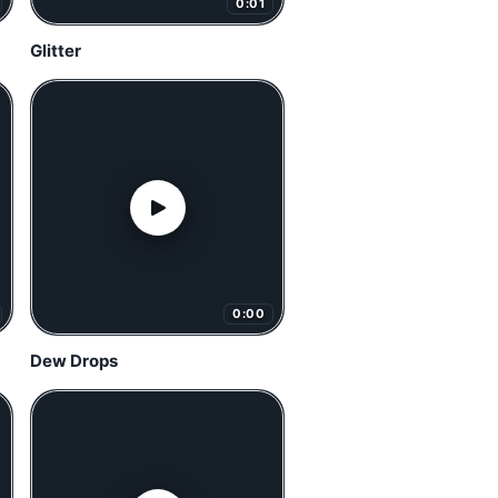
0:01
Glitter
0:00
Dew Drops