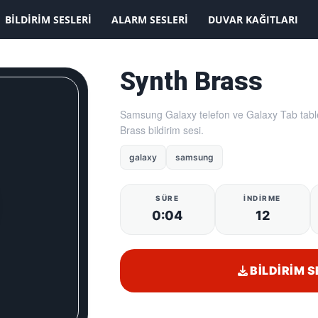
BILDIRIM SESLERI
ALARM SESLERI
DUVAR KAĞITLARI
Synth Brass
Samsung Galaxy telefon ve Galaxy Tab table
Brass bildirim sesi.
galaxy
samsung
SÜRE
İNDIRME
0:04
12
BILDIRIM S