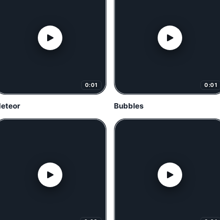
0:01
0:01
eteor
Bubbles