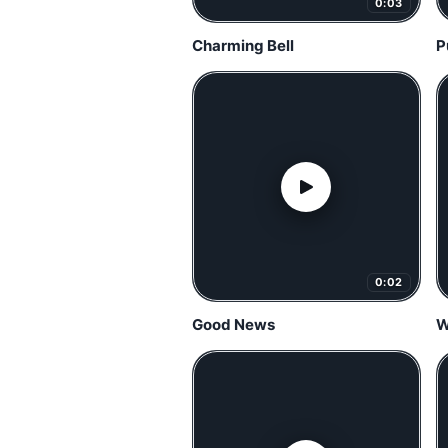
0:03
Charming Bell
P
0:02
Good News
W