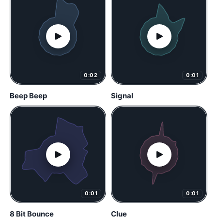
0:02
0:01
Beep Beep
Signal
0:01
0:01
8 Bit Bounce
Clue