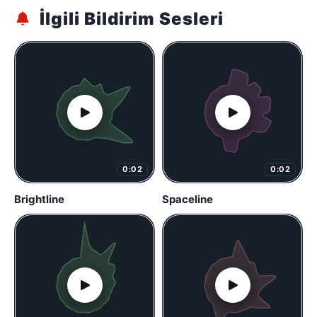
İlgili Bildirim Sesleri
0:02
0:02
Brightline
Spaceline