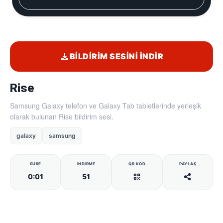
BILDIRIM SESINI İNDIR
Rise
Samsung Galaxy telefon ve Galaxy Tab tabletlerinde yerleşik
olarak bulunan Rise bildirim sesi.
galaxy
samsung
SÜRE
İNDIRME
QR KOD
PAYLAŞ
0:01
51