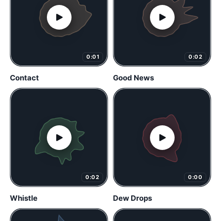
0:01
0:02
Contact
Good News
0:02
0:00
Whistle
Dew Drops