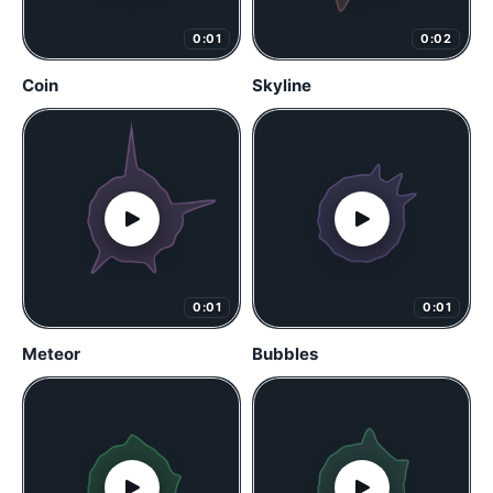
0:01
0:02
Coin
Skyline
0:01
0:01
Meteor
Bubbles