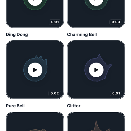
0:01
0:03
Ding Dong
Charming Bell
0:02
0:01
Pure Bell
Glitter