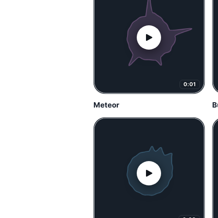
0:01
Meteor
B