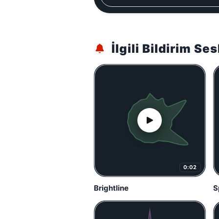
İlgili Bildirim Ses
0:02
Brightline
S