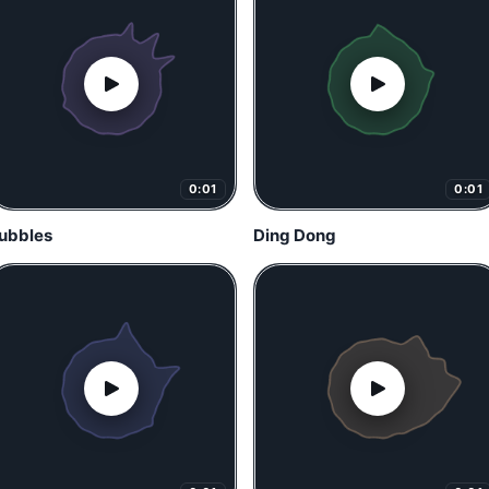
0:01
0:01
ubbles
Ding Dong