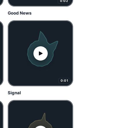
0:02
Good News
0:01
Signal