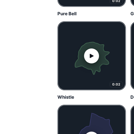
0:02
Pure Bell
G
0:02
Whistle
D