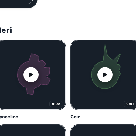
leri
0:02
0:01
paceline
Coin