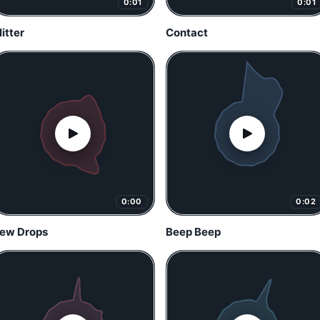
0:01
0:01
litter
Contact
0:00
0:02
ew Drops
Beep Beep