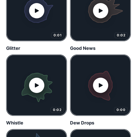
0:01
0:02
Glitter
Good News
0:02
0:00
Whistle
Dew Drops