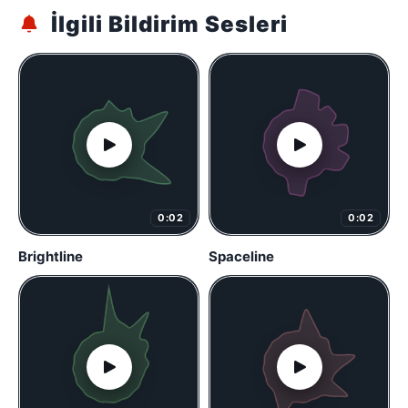
İlgili Bildirim Sesleri
0:02
0:02
Brightline
Spaceline