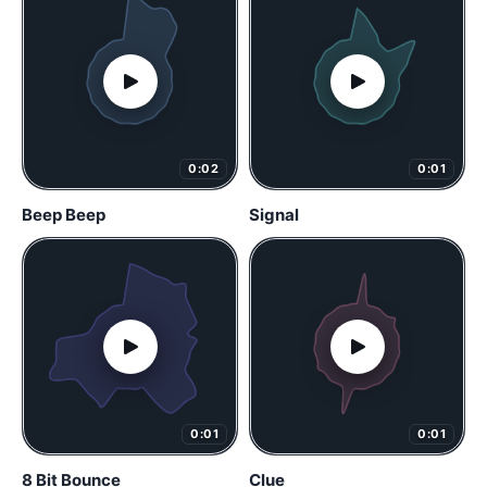
0:02
0:01
Beep Beep
Signal
0:01
0:01
8 Bit Bounce
Clue