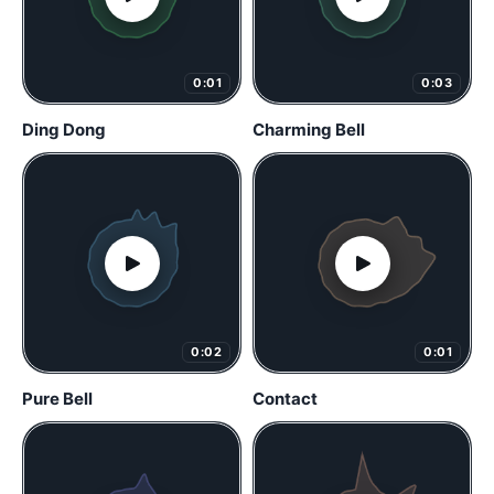
0:01
0:03
Ding Dong
Charming Bell
0:02
0:01
Pure Bell
Contact