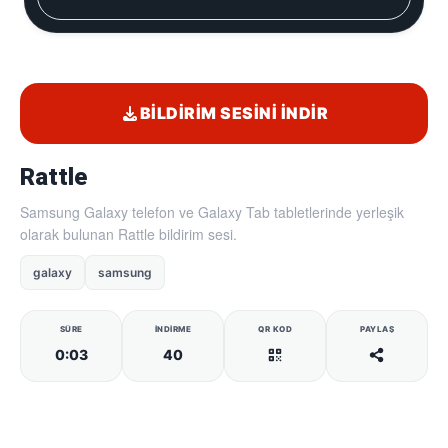
BILDIRIM SESINI İNDIR
Rattle
Samsung Galaxy telefon ve Galaxy Tab tabletlerinde yerleşik
olarak bulunan Rattle bildirim sesi.
galaxy
samsung
SÜRE
İNDIRME
QR KOD
PAYLAŞ
0:03
40