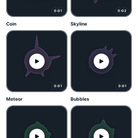
0:01
0:02
Coin
Skyline
0:01
0:01
Meteor
Bubbles