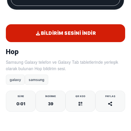
BILDIRIM SESINI İNDIR
Hop
Samsung Galaxy telefon ve Galaxy Tab tabletlerinde yerleşik
olarak bulunan Hop bildirim sesi.
galaxy
samsung
SÜRE
İNDIRME
QR KOD
PAYLAŞ
0:01
39