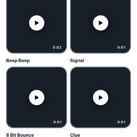
0:02
0:01
Beep Beep
Signal
0:01
0:01
8 Bit Bounce
Clue