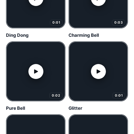
0:01
0:03
Ding Dong
Charming Bell
0:02
0:01
Pure Bell
Glitter