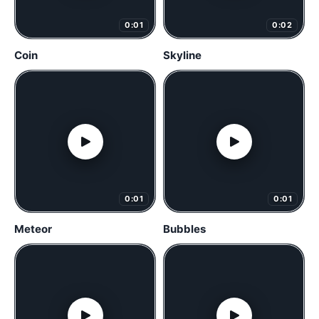
0:01
0:02
Coin
Skyline
0:01
0:01
Meteor
Bubbles