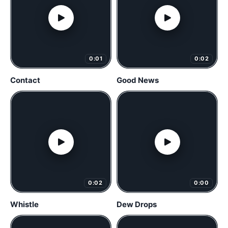
0:01
0:02
Contact
Good News
0:02
0:00
Whistle
Dew Drops