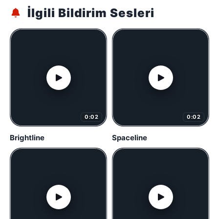
İlgili Bildirim Sesleri
0:02
0:02
Brightline
Spaceline