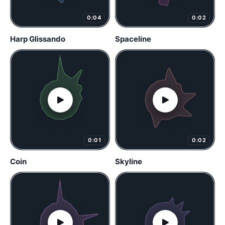
0:04
0:02
Harp Glissando
Spaceline
0:01
0:02
Coin
Skyline