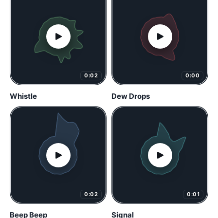
0:02
0:00
Whistle
Dew Drops
0:02
0:01
Beep Beep
Signal