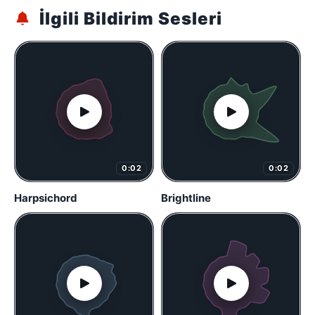
İlgili Bildirim Sesleri
0:02
0:02
Harpsichord
Brightline