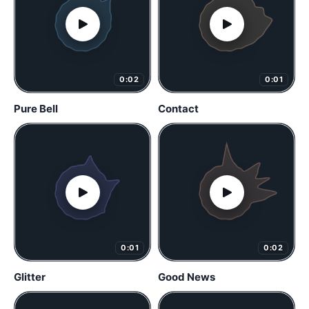
0:02
0:01
Pure Bell
Contact
0:01
0:02
Glitter
Good News