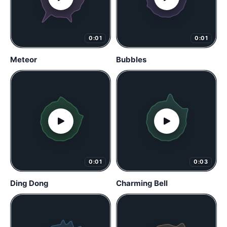
0:01
0:01
Meteor
Bubbles
0:01
0:03
Ding Dong
Charming Bell