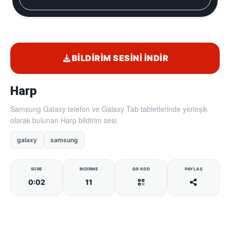
BILDIRIM SESINI İNDIR
Harp
Samsung Galaxy telefon ve Galaxy Tab tabletlerinde yerleşik
olarak bulunan Harp bildirim sesi.
galaxy
samsung
SÜRE
İNDIRME
QR KOD
PAYLAŞ
0:02
11