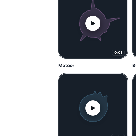
0:01
Meteor
B