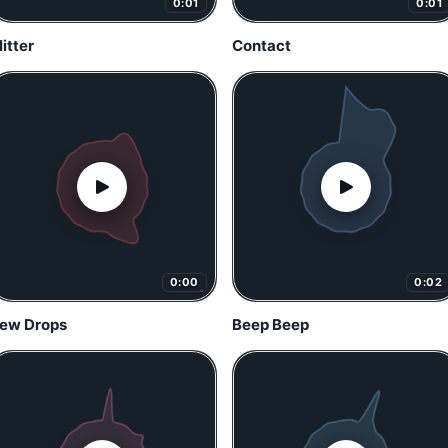
0:01
0:01
litter
Contact
0:00
0:02
ew Drops
Beep Beep