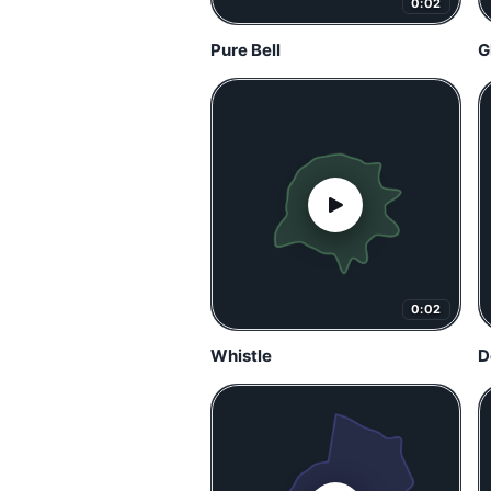
0:02
Pure Bell
G
0:02
Whistle
D