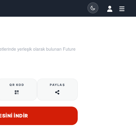
tlerinde yerleşik olarak bulunan Future
QR KOD
PAYLAŞ
ESINI İNDIR