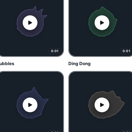
0:01
0:01
ubbles
Ding Dong