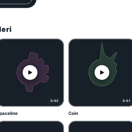
leri
0:02
0:01
paceline
Coin