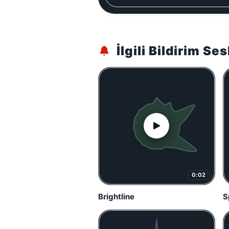
İlgili Bildirim Ses
0:02
Brightline
S