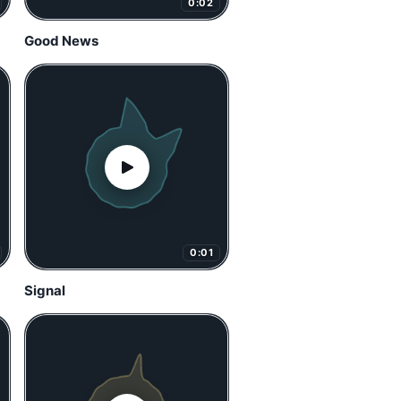
0:02
Good News
0:01
Signal