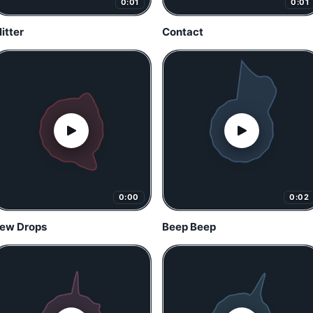
0:01
0:01
litter
Contact
0:00
0:02
ew Drops
Beep Beep