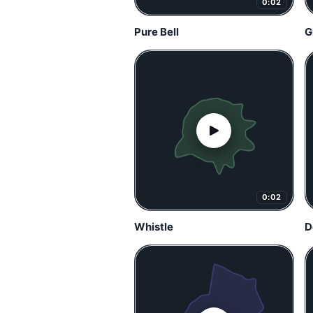
0:02
Pure Bell
G
0:02
Whistle
D