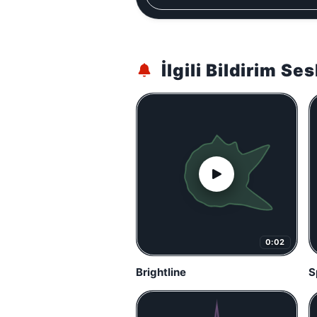
İlgili Bildirim Ses
0:02
Brightline
S