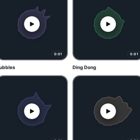
0:01
0:01
ubbles
Ding Dong