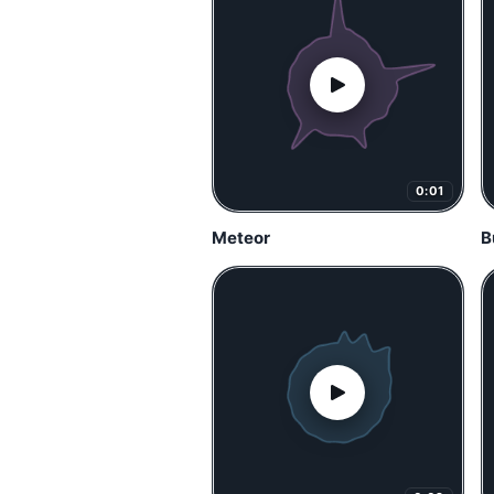
0:01
Meteor
B