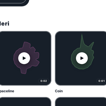
leri
0:02
0:01
paceline
Coin