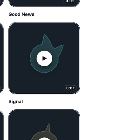
0:02
Good News
0:01
Signal