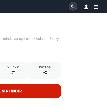
lerinde yerleşik olarak bulunan Firefly
QR KOD
PAYLAŞ
ESINI İNDIR