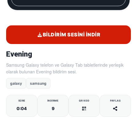
BILDIRIM SESINI İNDIR
Evening
Samsung Galaxy telefon ve Galaxy Tab tabletlerinde yerleşik
olarak bulunan Evening bildirim sesi.
galaxy
samsung
SÜRE
İNDIRME
QR KOD
PAYLAŞ
0:04
9