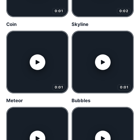
0:01
0:02
Coin
Skyline
0:01
0:01
Meteor
Bubbles