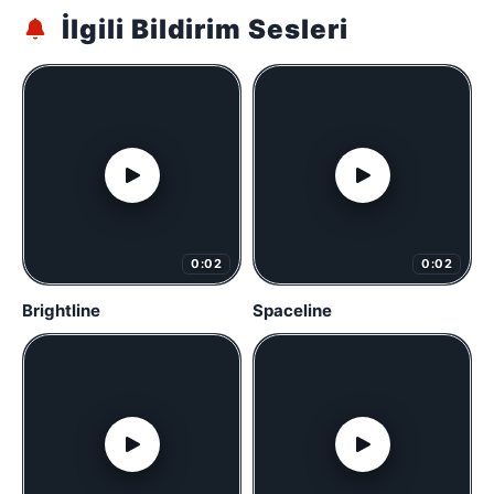
İlgili Bildirim Sesleri
0:02
0:02
Brightline
Spaceline