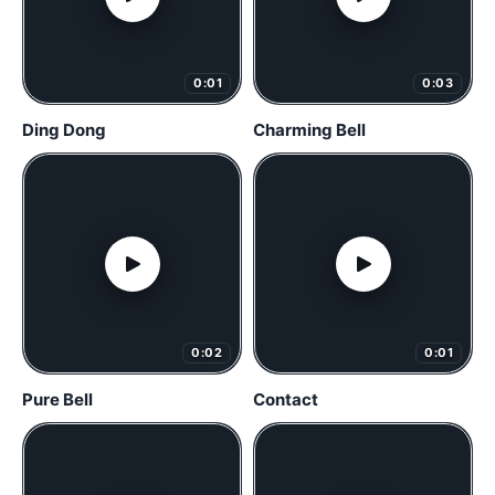
0:01
0:03
Ding Dong
Charming Bell
0:02
0:01
Pure Bell
Contact