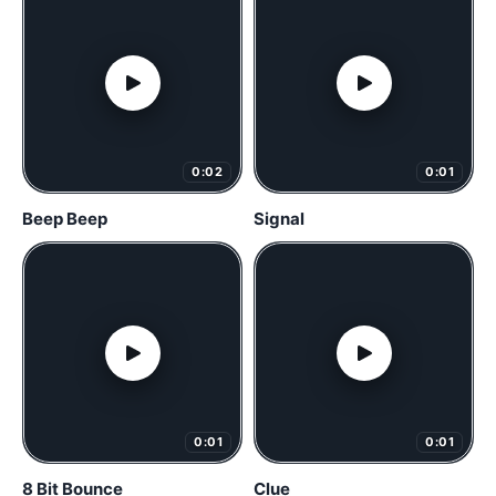
0:02
0:01
Beep Beep
Signal
0:01
0:01
8 Bit Bounce
Clue