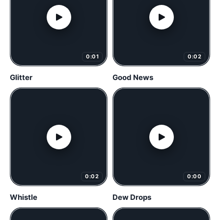
0:01
0:02
Glitter
Good News
0:02
0:00
Whistle
Dew Drops