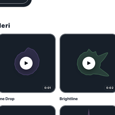
leri
0:01
0:02
ne Drop
Brightline