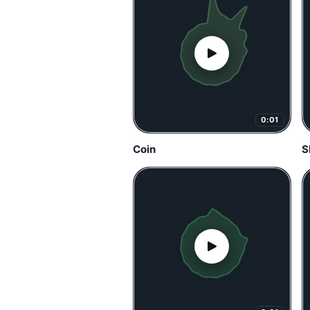
0:01
Coin
S