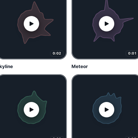
0:02
0:01
kyline
Meteor