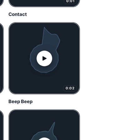
0:01
Contact
0:02
Beep Beep