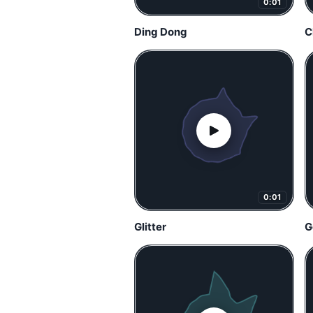
0:01
Ding Dong
C
0:01
Glitter
G