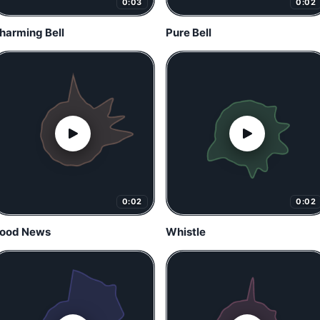
0:03
0:02
harming Bell
Pure Bell
0:02
0:02
ood News
Whistle