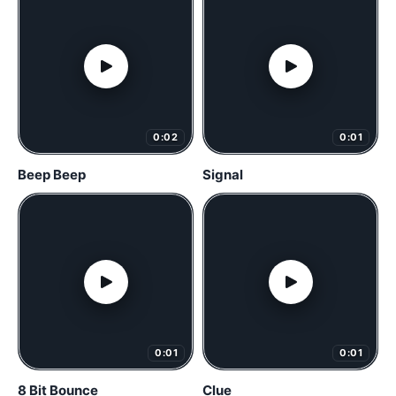
0:02
0:01
Beep Beep
Signal
0:01
0:01
8 Bit Bounce
Clue