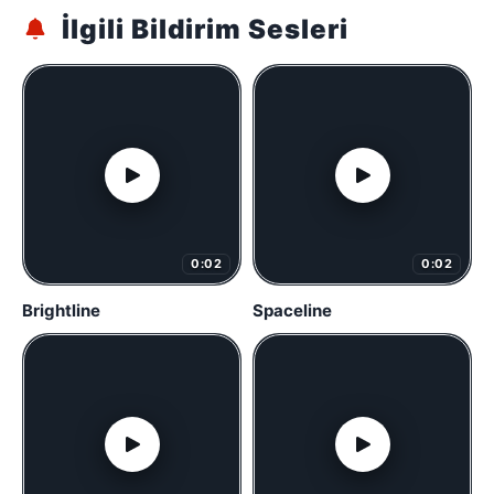
İlgili Bildirim Sesleri
0:02
0:02
Brightline
Spaceline