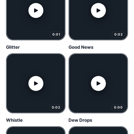
0:01
0:02
Glitter
Good News
0:02
0:00
Whistle
Dew Drops