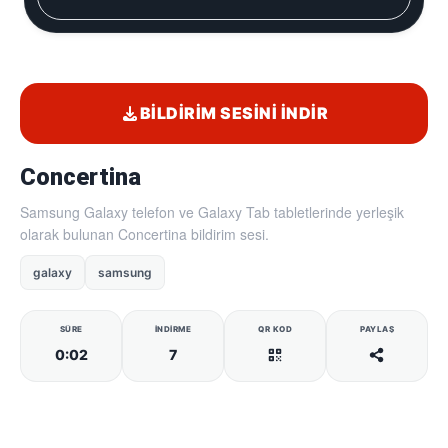
BILDIRIM SESINI İNDIR
Concertina
Samsung Galaxy telefon ve Galaxy Tab tabletlerinde yerleşik
olarak bulunan Concertina bildirim sesi.
galaxy
samsung
SÜRE
İNDIRME
QR KOD
PAYLAŞ
0:02
7