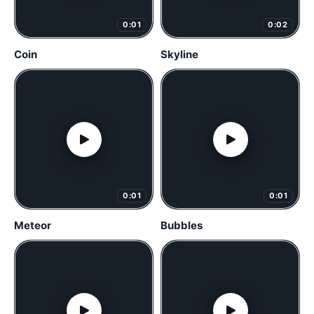
0:01
0:02
Coin
Skyline
0:01
0:01
Meteor
Bubbles