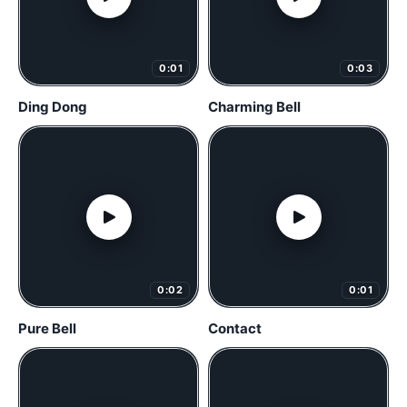
0:01
0:03
Ding Dong
Charming Bell
0:02
0:01
Pure Bell
Contact