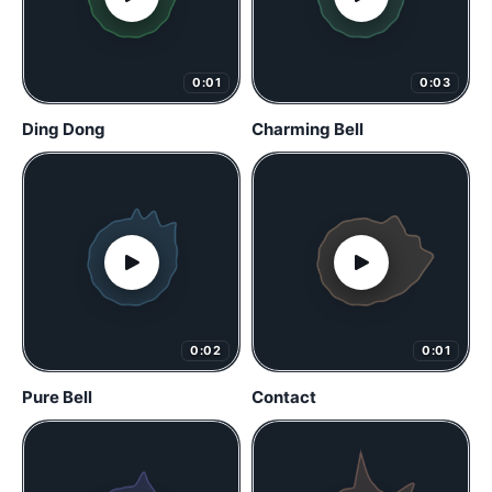
0:01
0:03
Ding Dong
Charming Bell
0:02
0:01
Pure Bell
Contact