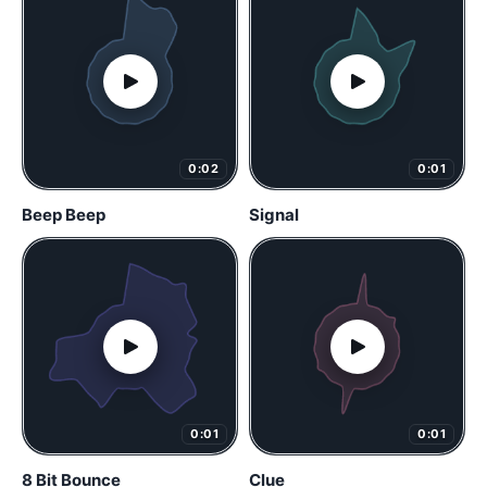
0:02
0:01
Beep Beep
Signal
0:01
0:01
8 Bit Bounce
Clue