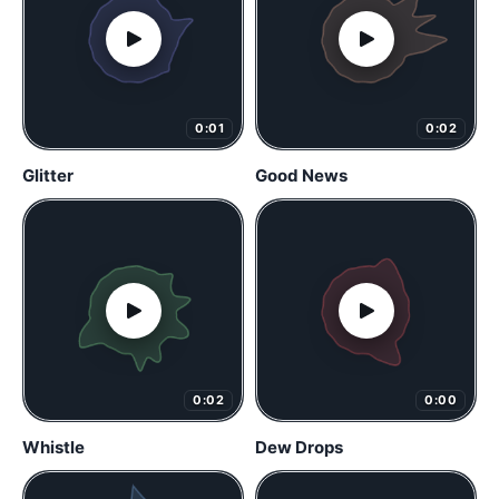
0:01
0:02
Glitter
Good News
0:02
0:00
Whistle
Dew Drops