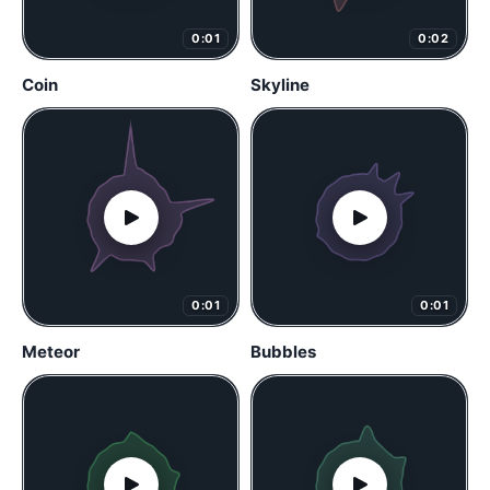
0:01
0:02
Coin
Skyline
0:01
0:01
Meteor
Bubbles