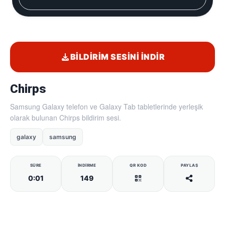
BILDIRIM SESINI İNDIR
Chirps
Samsung Galaxy telefon ve Galaxy Tab tabletlerinde yerleşik
olarak bulunan Chirps bildirim sesi.
galaxy
samsung
SÜRE
İNDIRME
QR KOD
PAYLAŞ
0:01
149