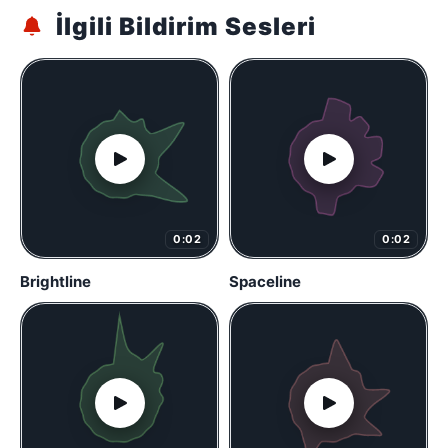
İlgili Bildirim Sesleri
0:02
0:02
Brightline
Spaceline