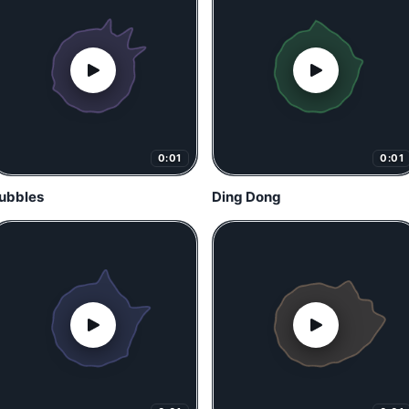
0:01
0:01
ubbles
Ding Dong