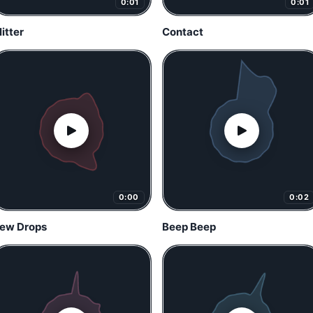
0:01
0:01
litter
Contact
0:00
0:02
ew Drops
Beep Beep