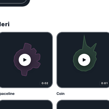
leri
0:02
0:01
paceline
Coin