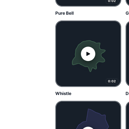
0:02
Pure Bell
G
0:02
Whistle
D