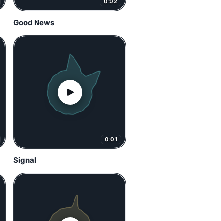
0:02
Good News
0:01
Signal