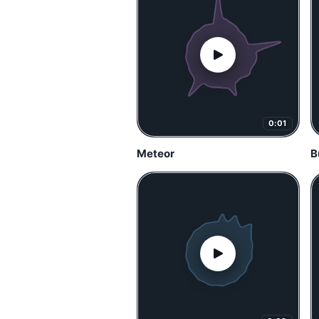
0:01
Meteor
B