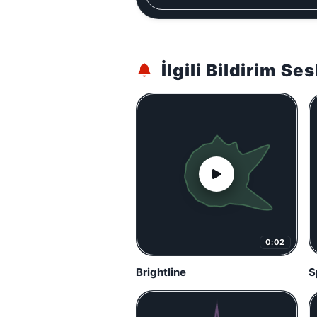
İlgili Bildirim Ses
0:02
Brightline
S