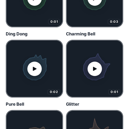
0:01
0:03
Ding Dong
Charming Bell
0:02
0:01
Pure Bell
Glitter