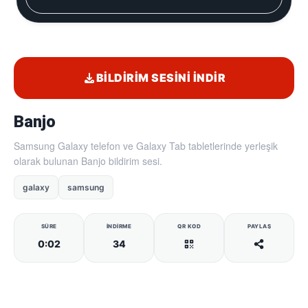
BILDIRIM SESINI İNDIR
Banjo
Samsung Galaxy telefon ve Galaxy Tab tabletlerinde yerleşik
olarak bulunan Banjo bildirim sesi.
galaxy
samsung
SÜRE
İNDIRME
QR KOD
PAYLAŞ
0:02
34