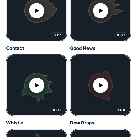
0:01
0:02
Contact
Good News
0:02
0:00
Whistle
Dew Drops