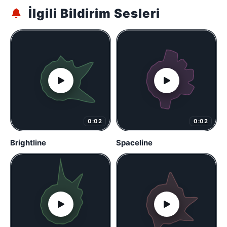
İlgili Bildirim Sesleri
0:02
0:02
Brightline
Spaceline