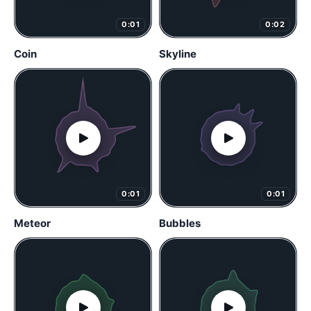
0:01
0:02
Coin
Skyline
0:01
0:01
Meteor
Bubbles