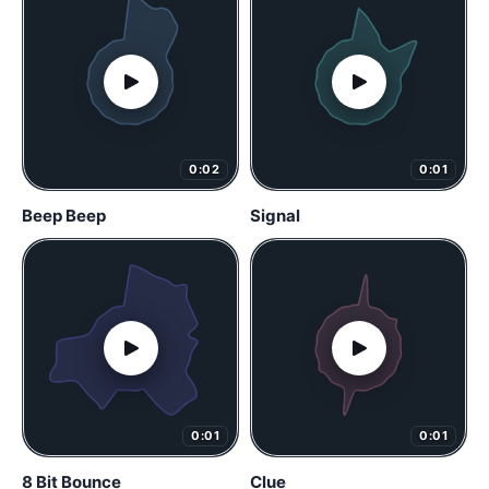
0:02
0:01
Beep Beep
Signal
0:01
0:01
8 Bit Bounce
Clue