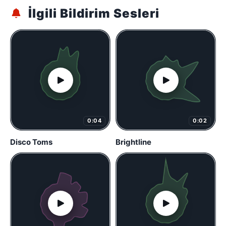
İlgili Bildirim Sesleri
0:04
0:02
Disco Toms
Brightline