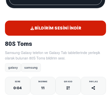
BILDIRIM SESINI İNDIR
80S Toms
Samsung Galaxy telefon ve Galaxy Tab tabletlerinde yerleşik
olarak bulunan 80S Toms bildirim sesi.
galaxy
samsung
SÜRE
İNDIRME
QR KOD
PAYLAŞ
0:04
11