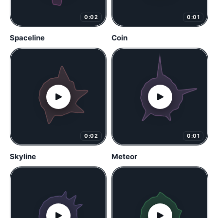
0:02
0:01
Spaceline
Coin
0:02
0:01
Skyline
Meteor