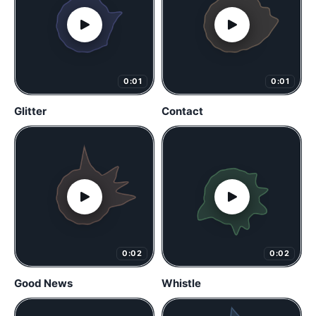
0:01
0:01
Glitter
Contact
0:02
0:02
Good News
Whistle