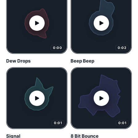
0:00
0:02
Dew Drops
Beep Beep
0:01
0:01
Signal
8 Bit Bounce