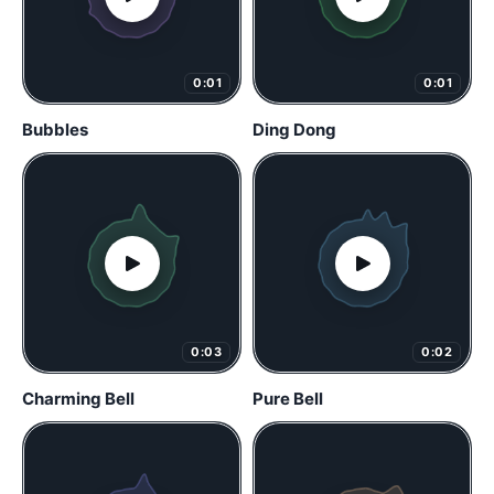
0:01
0:01
Bubbles
Ding Dong
0:03
0:02
Charming Bell
Pure Bell