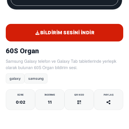
BILDIRIM SESINI İNDIR
60S Organ
Samsung Galaxy telefon ve Galaxy Tab tabletlerinde yerleşik
olarak bulunan 60S Organ bildirim sesi.
galaxy
samsung
SÜRE
İNDIRME
QR KOD
PAYLAŞ
0:02
11