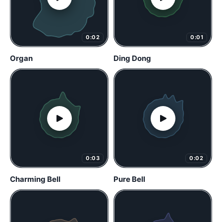
0:02
0:01
Organ
Ding Dong
0:03
0:02
Charming Bell
Pure Bell