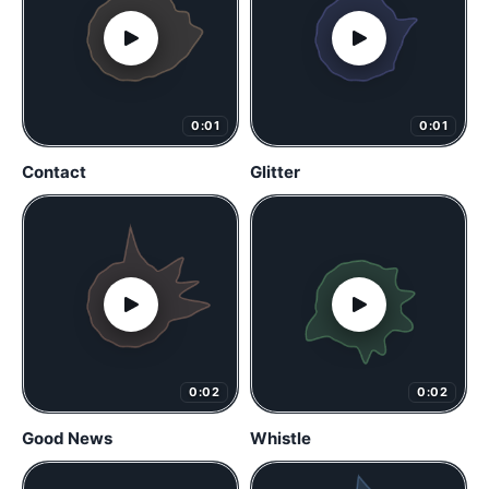
0:01
0:01
Contact
Glitter
0:02
0:02
Good News
Whistle