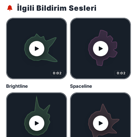
İlgili Bildirim Sesleri
0:02
0:02
Brightline
Spaceline