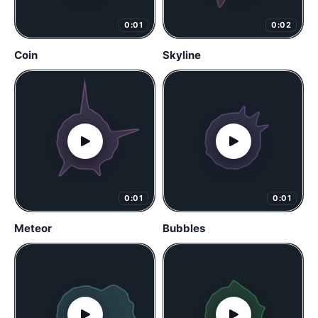
0:01
0:02
Coin
Skyline
0:01
0:01
Meteor
Bubbles