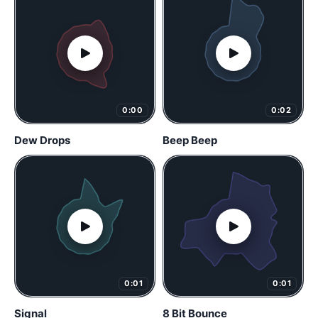
0:00
0:02
Dew Drops
Beep Beep
0:01
0:01
Signal
8 Bit Bounce