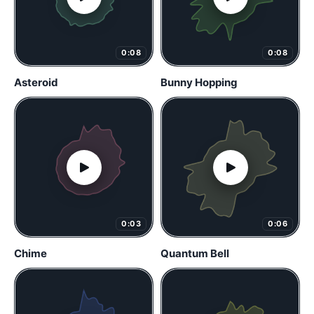
0:08
0:08
Asteroid
Bunny Hopping
0:03
0:06
Chime
Quantum Bell