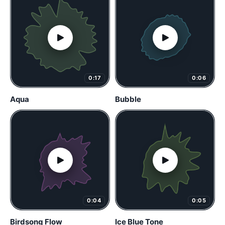
0:17
0:06
Aqua
Bubble
0:04
0:05
Birdsong Flow
Ice Blue Tone