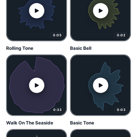
0:05
0:02
Rolling Tone
Basic Bell
0:33
0:03
Walk On The Seaside
Basic Tone