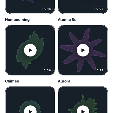
0:14
0:05
Homecoming
Atomic Bell
0:06
0:22
Chimes
Aurora