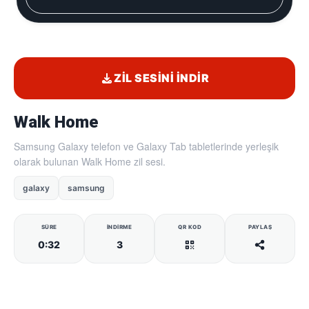
ZIL SESINI İNDIR
Walk Home
Samsung Galaxy telefon ve Galaxy Tab tabletlerinde yerleşik
olarak bulunan Walk Home zil sesi.
galaxy
samsung
SÜRE
İNDIRME
QR KOD
PAYLAŞ
0:32
3