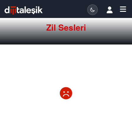
Zil Sesleri
Maalesef sonuç bulunamadı.
Farklı anahtar kelimelerle tekrar aramayı