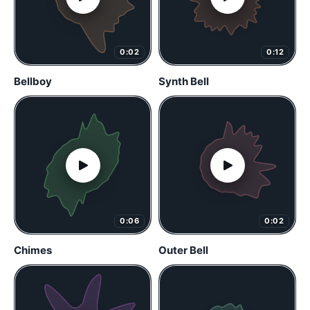
0:02
0:12
Bellboy
Synth Bell
0:06
0:02
Chimes
Outer Bell