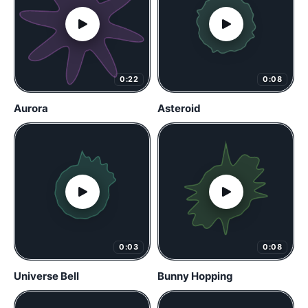
0:22
0:08
Aurora
Asteroid
0:03
0:08
Universe Bell
Bunny Hopping