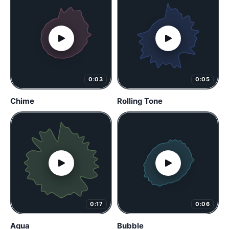
0:03
0:05
Chime
Rolling Tone
0:17
0:06
Aqua
Bubble