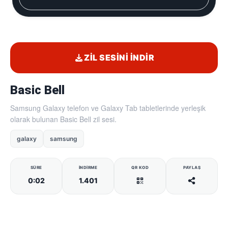
ZIL SESINI İNDIR
Basic Bell
Samsung Galaxy telefon ve Galaxy Tab tabletlerinde yerleşik
olarak bulunan Basic Bell zil sesi.
galaxy
samsung
SÜRE
İNDIRME
QR KOD
PAYLAŞ
0:02
1.401