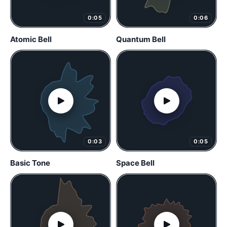
0:05
0:06
Atomic Bell
Quantum Bell
0:03
0:05
Basic Tone
Space Bell