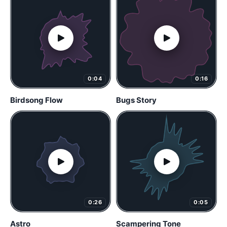
0:04
0:16
Birdsong Flow
Bugs Story
0:26
0:05
Astro
Scampering Tone