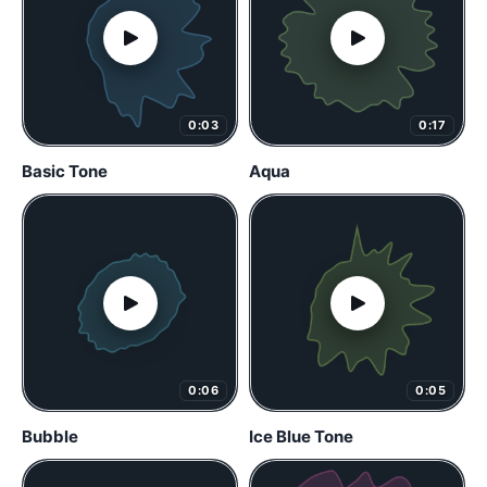
0:03
0:17
Basic Tone
Aqua
0:06
0:05
Bubble
Ice Blue Tone