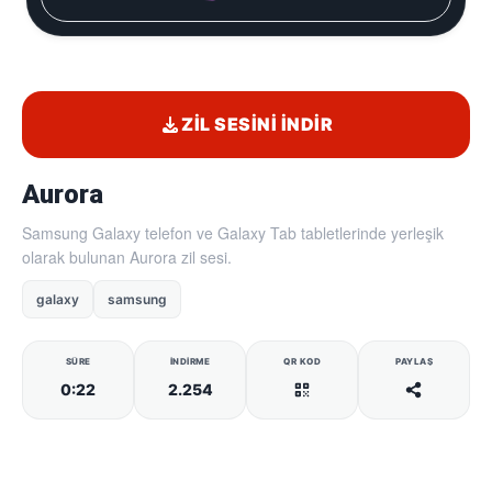
ZIL SESINI İNDIR
Aurora
Samsung Galaxy telefon ve Galaxy Tab tabletlerinde yerleşik
olarak bulunan Aurora zil sesi.
galaxy
samsung
SÜRE
İNDIRME
QR KOD
PAYLAŞ
0:22
2.254