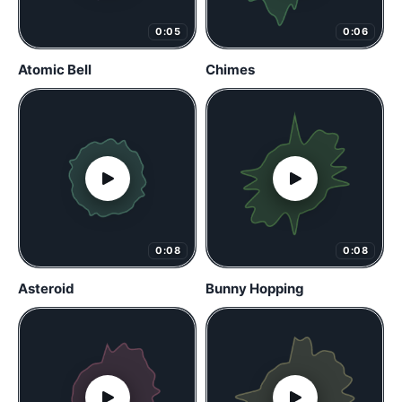
0:05
0:06
Atomic Bell
Chimes
0:08
0:08
Asteroid
Bunny Hopping