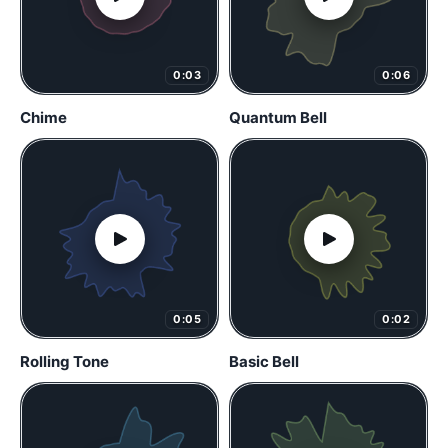
0:03
0:06
Chime
Quantum Bell
0:05
0:02
Rolling Tone
Basic Bell