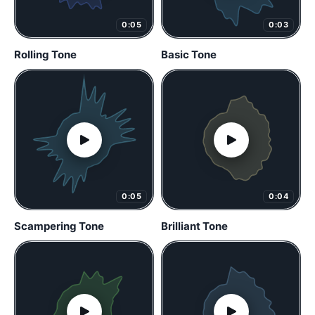
0:05
0:03
Rolling Tone
Basic Tone
0:05
0:04
Scampering Tone
Brilliant Tone