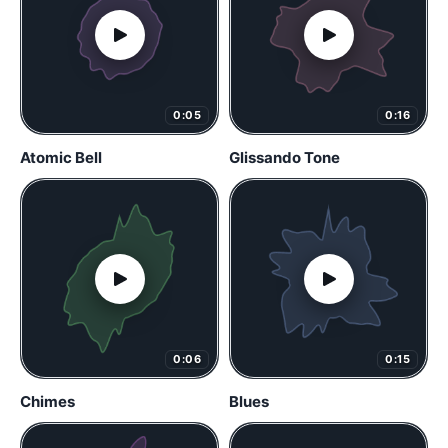
0:05
0:16
Atomic Bell
Glissando Tone
0:06
0:15
Chimes
Blues