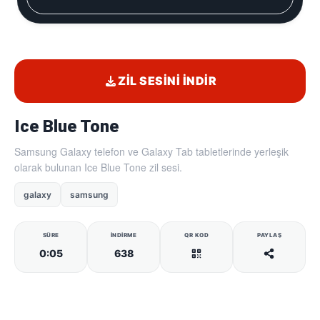
ZIL SESINI İNDIR
Ice Blue Tone
Samsung Galaxy telefon ve Galaxy Tab tabletlerinde yerleşik
olarak bulunan Ice Blue Tone zil sesi.
galaxy
samsung
SÜRE
İNDIRME
QR KOD
PAYLAŞ
0:05
638