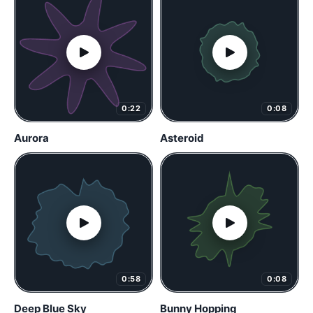
0:22
0:08
Aurora
Asteroid
0:58
0:08
Deep Blue Sky
Bunny Hopping