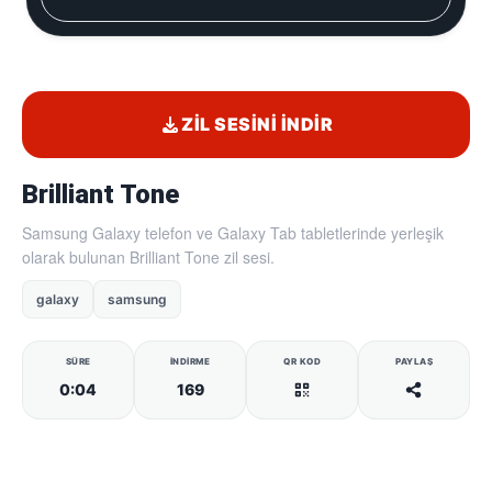
ZIL SESINI İNDIR
Brilliant Tone
Samsung Galaxy telefon ve Galaxy Tab tabletlerinde yerleşik
olarak bulunan Brilliant Tone zil sesi.
galaxy
samsung
SÜRE
İNDIRME
QR KOD
PAYLAŞ
0:04
169