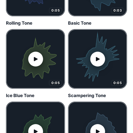
0:05
0:03
Rolling Tone
Basic Tone
0:05
0:05
Ice Blue Tone
Scampering Tone