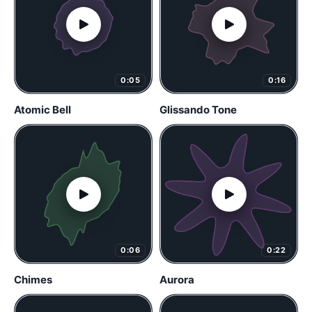
0:05
0:16
Atomic Bell
Glissando Tone
0:06
0:22
Chimes
Aurora