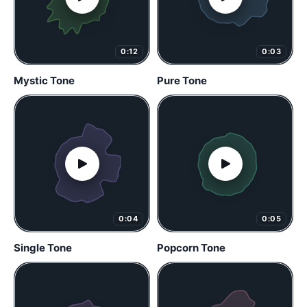
0:12
0:03
Mystic Tone
Pure Tone
0:04
0:05
Single Tone
Popcorn Tone