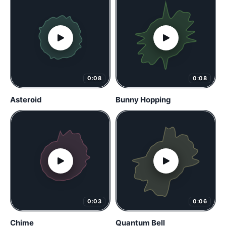
0:08
0:08
Asteroid
Bunny Hopping
0:03
0:06
Chime
Quantum Bell