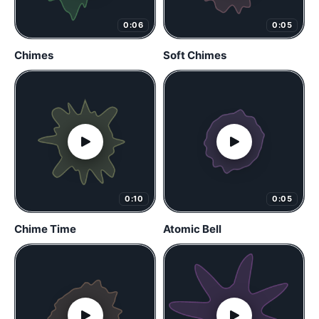
0:06
0:05
Chimes
Soft Chimes
0:10
0:05
Chime Time
Atomic Bell