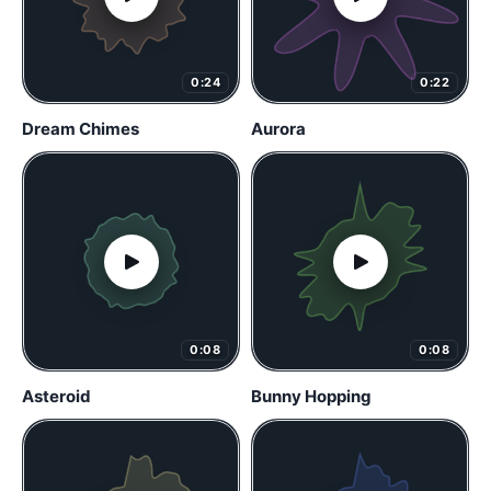
0:24
0:22
Dream Chimes
Aurora
0:08
0:08
Asteroid
Bunny Hopping