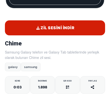
ZIL SESINI İNDIR
Chime
Samsung Galaxy telefon ve Galaxy Tab tabletlerinde yerleşik
olarak bulunan Chime zil sesi.
galaxy
samsung
SÜRE
İNDIRME
QR KOD
PAYLAŞ
0:03
1.898