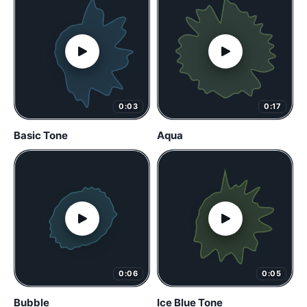
0:03
0:17
Basic Tone
Aqua
0:06
0:05
Bubble
Ice Blue Tone