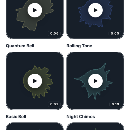
0:06
0:05
Quantum Bell
Rolling Tone
0:02
0:19
Basic Bell
Night Chimes