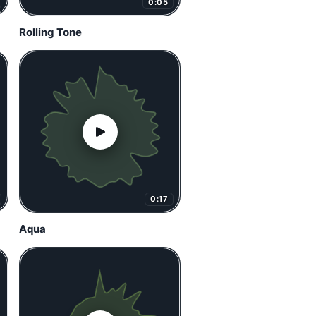
0:05
Rolling Tone
0:17
Aqua