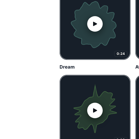
0:24
Dream
A