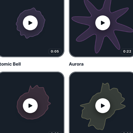
0:05
0:22
tomic Bell
Aurora