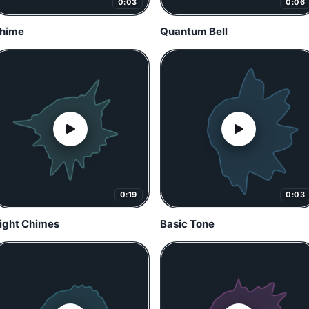
0:03
0:06
hime
Quantum Bell
0:19
0:03
ight Chimes
Basic Tone