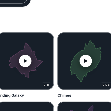
0:11
0:06
inding Galaxy
Chimes