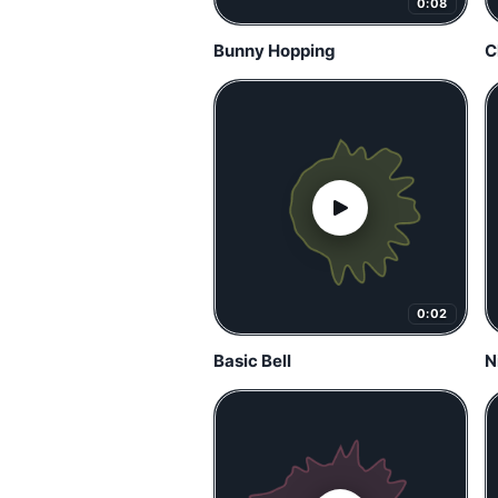
0:08
Bunny Hopping
C
0:02
Basic Bell
N