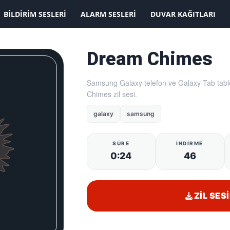
KAYDOLMAK İSTİYORUM
BILDIRIM SESLERI
ALARM SESLERI
DUVAR KAĞITLARI
Dream Chimes
Samsung Galaxy telefon ve Galaxy Tab table
Chimes zil sesi.
galaxy
samsung
SÜRE
İNDIRME
0:24
46
ZIL SESI