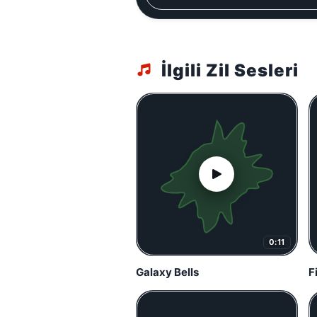
İlgili Zil Sesleri
0:11
Galaxy Bells
F