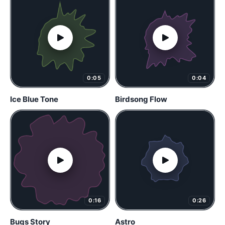
0:05
0:04
Ice Blue Tone
Birdsong Flow
0:16
0:26
Bugs Story
Astro