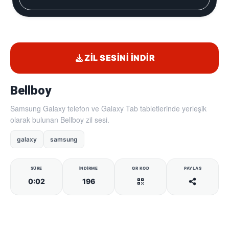
ZIL SESINI İNDIR
Bellboy
Samsung Galaxy telefon ve Galaxy Tab tabletlerinde yerleşik
olarak bulunan Bellboy zil sesi.
galaxy
samsung
SÜRE
İNDIRME
QR KOD
PAYLAŞ
0:02
196