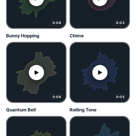
0:08
0:03
Bunny Hopping
Chime
0:06
0:05
Quantum Bell
Rolling Tone