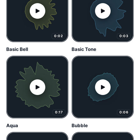
0:02
0:03
Basic Bell
Basic Tone
0:17
0:06
Aqua
Bubble