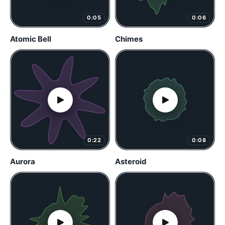
0:05
0:06
Atomic Bell
Chimes
0:22
0:08
Aurora
Asteroid