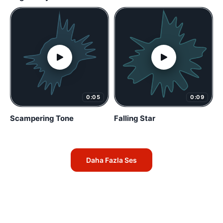
0:05
0:09
Scampering Tone
Falling Star
Daha Fazla Ses