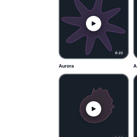
0:22
Aurora
A