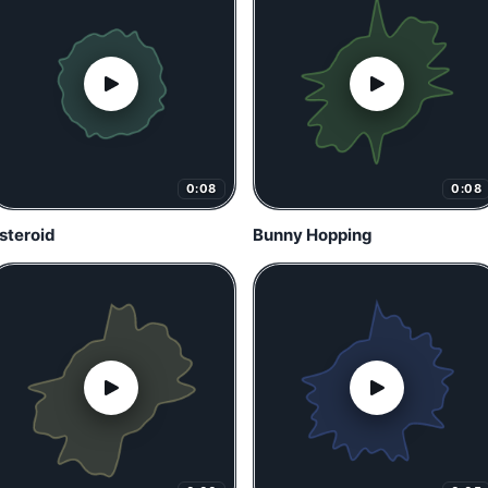
0:08
0:08
steroid
Bunny Hopping