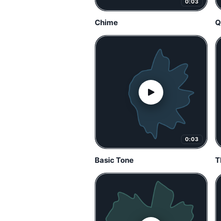
0:03
Chime
Q
0:03
Basic Tone
T