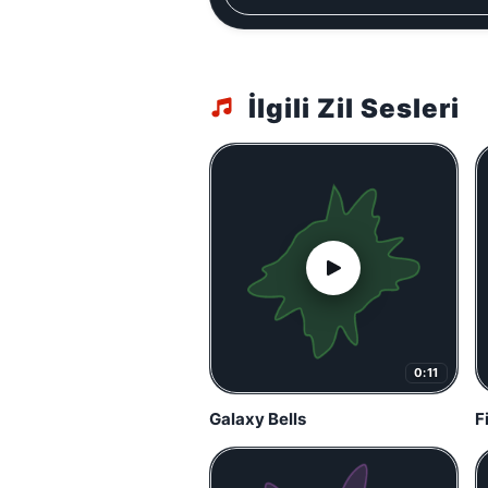
İlgili Zil Sesleri
0:11
Galaxy Bells
F