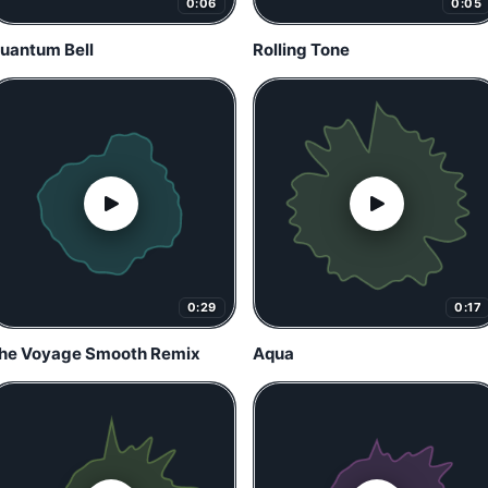
0:06
0:05
uantum Bell
Rolling Tone
0:29
0:17
he Voyage Smooth Remix
Aqua