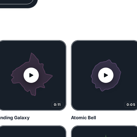
0:11
0:05
inding Galaxy
Atomic Bell