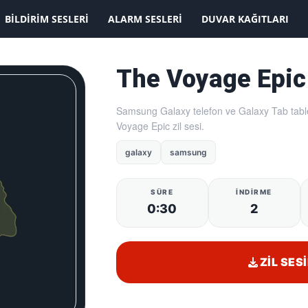
KAYDOLMAK İSTİYORUM
BILDIRIM SESLERI
ALARM SESLERI
DUVAR KAĞITLARI
The Voyage Epic
Samsung Galaxy telefon ve Galaxy Tab table
Voyage Epic zil sesi.
galaxy
samsung
SÜRE
İNDIRME
0:30
2
ZIL SESI