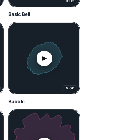
0:02
Basic Bell
0:06
Bubble