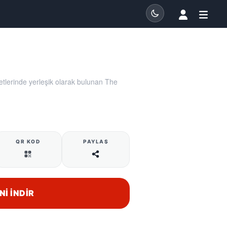
tlerinde yerleşik olarak bulunan The
QR KOD
PAYLAŞ
NI İNDIR