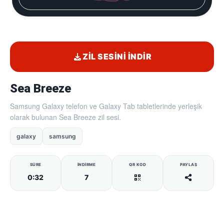
ZIL SESINI İNDIR
Sea Breeze
Samsung Galaxy telefon ve Galaxy Tab tabletlerinde yerleşik
olarak bulunan Sea Breeze zil sesi.
galaxy
samsung
SÜRE
İNDIRME
QR KOD
PAYLAŞ
0:32
7