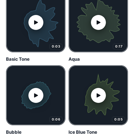
0:03
0:17
Basic Tone
Aqua
0:06
0:05
Bubble
Ice Blue Tone