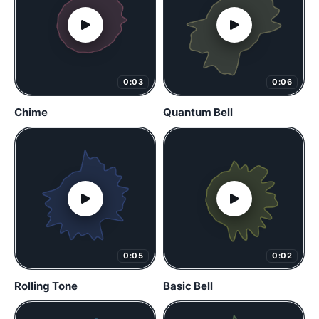
0:03
0:06
Chime
Quantum Bell
0:05
0:02
Rolling Tone
Basic Bell