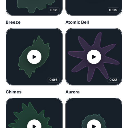
0:31
0:05
Breeze
Atomic Bell
0:06
0:22
Chimes
Aurora