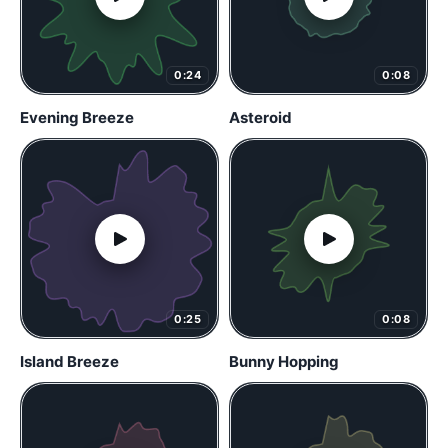
0:24
0:08
Evening Breeze
Asteroid
0:25
0:08
Island Breeze
Bunny Hopping