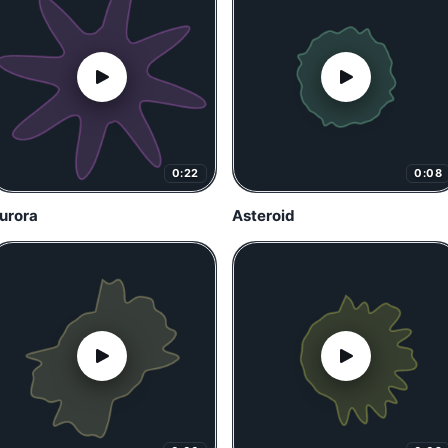
0:22
0:08
urora
Asteroid