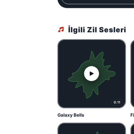
İlgili Zil Sesleri
0:11
Galaxy Bells
F