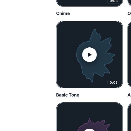
0:03
Chime
Q
0:03
Basic Tone
A