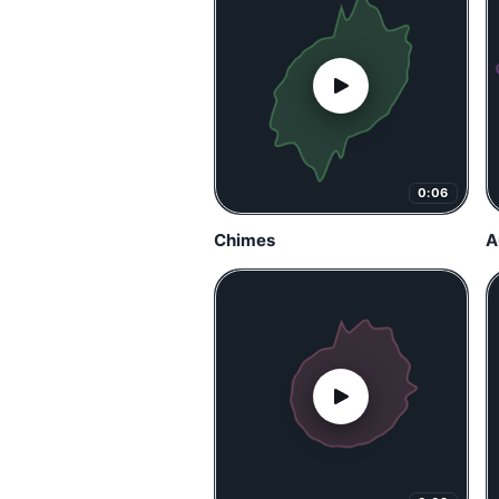
0:06
Chimes
A