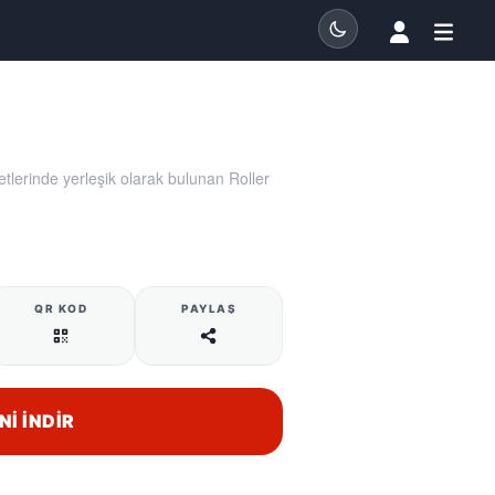
lerinde yerleşik olarak bulunan Roller
QR KOD
PAYLAŞ
NI İNDIR