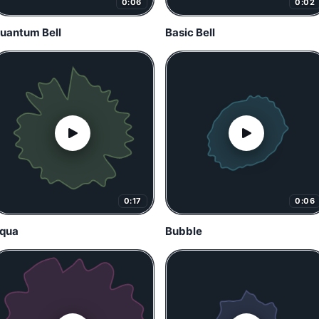
0:06
0:02
uantum Bell
Basic Bell
0:17
0:06
qua
Bubble