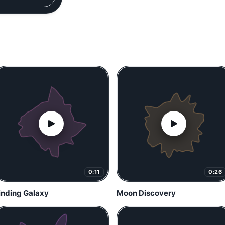
0:11
0:26
inding Galaxy
Moon Discovery