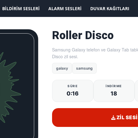
KAYDOLMAK İSTİYORUM
BILDIRIM SESLERI
ALARM SESLERI
DUVAR KAĞITLARI
Roller Disco
Samsung Galaxy telefon ve Galaxy Tab tablet
Disco zil sesi.
galaxy
samsung
SÜRE
İNDIRME
0:16
18
ZIL SESI