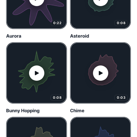
0:22
0:08
Aurora
Asteroid
0:08
0:03
Bunny Hopping
Chime