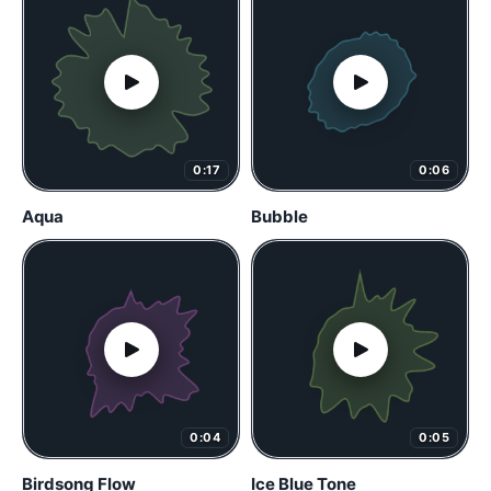
0:17
0:06
Aqua
Bubble
0:04
0:05
Birdsong Flow
Ice Blue Tone