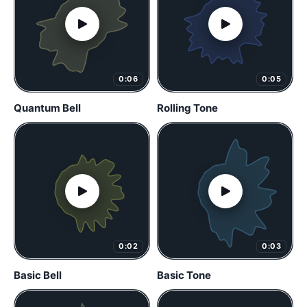
0:06
0:05
Quantum Bell
Rolling Tone
0:02
0:03
Basic Bell
Basic Tone