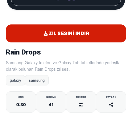
ZIL SESINI İNDIR
Rain Drops
Samsung Galaxy telefon ve Galaxy Tab tabletlerinde yerleşik
olarak bulunan Rain Drops zil sesi.
galaxy
samsung
SÜRE
İNDIRME
QR KOD
PAYLAŞ
0:30
41