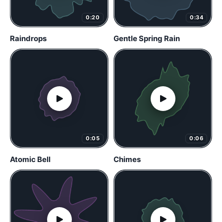
0:20
0:34
Raindrops
Gentle Spring Rain
0:05
0:06
Atomic Bell
Chimes